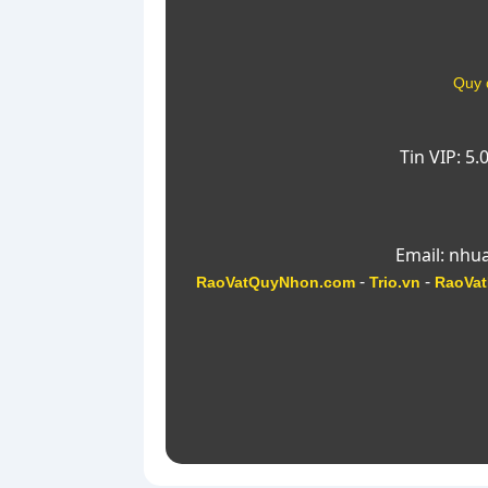
Quy 
Tin VIP: 5
Email: nhu
-
-
RaoVatQuyNhon.com
Trio.vn
RaoVat