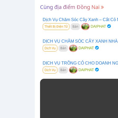
Cùng địa điểm Đồng Nai
Dịch Vụ Chăm Sóc Cây Xanh – Cắt Cỏ
Thiết Bị Điện Tử
Bán
DAIPHAT
DỊCH VỤ CHĂM SÓC CÂY XANH NH
Dịch Vụ
Bán
DAIPHAT
DỊCH VỤ TRỒNG CỎ CHO DOANH NG
Dịch Vụ
Bán
DAIPHAT