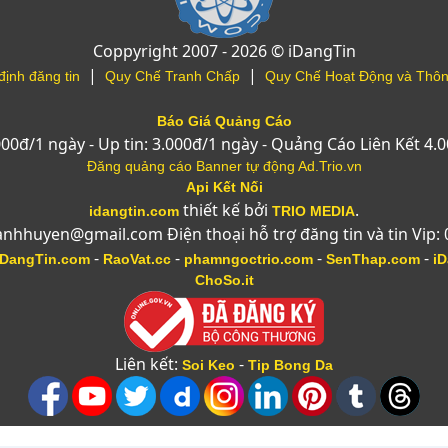
Coppyright 2007 - 2026 © iDangTin
|
|
định đăng tin
Quy Chế Tranh Chấp
Quy Chế Hoạt Động và Thôn
Báo Giá Quảng Cáo
.000đ/1 ngày - Up tin: 3.000đ/1 ngày - Quảng Cáo Liên Kết 4.
Đăng quảng cáo Banner tự động Ad.Trio.vn
Api Kết Nối
thiết kế bởi
.
idangtin.com
TRIO MEDIA
anhhuyen@gmail.com Điện thoại hỗ trợ đăng tin và tin Vip:
-
-
-
-
DangTin.com
RaoVat.cc
phamngoctrio.com
SenThap.com
i
ChoSo.it
Liên kết:
-
Soi Keo
Tip Bong Da