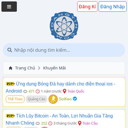
Đăng Kí
Đăng Nhập
Trang Chủ
Khuyến Mãi
Ứng dụng Bóng Đá hay dành cho điện thoại ios -
Android
471
1 năm trước
Toàn Quốc
Thể Thao
Quảng Cáo
SoiKeo
Tích Lũy Bitcoin - An Toàn, Lợi Nhuận Gia Tăng
Nhanh Chóng
252
3 tháng trước
Toàn Cầu