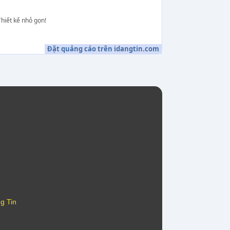
Thiết kế nhỏ gọn!
Đặt quảng cáo trên idangtin.com
g Tin