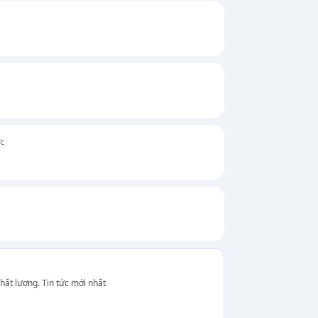
c
hất lượng. Tin tức mới nhất