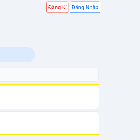
Đăng Kí
Đăng Nhập