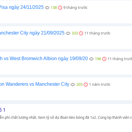
Pisa ngày 24/11/2025
138
9 tháng trước
anchester City ngày 21/09/2025
333
11 tháng trước
gh vs West Bromwich Albion ngày 19/09/20
196
11 tháng trướ
on Wanderers vs Manchester City
203
1 năm trước
ố 1
 phí chất lượng nhất. Xem tỷ số dự đoán kèo bóng đá 1x2. Cùng tip thành viên c