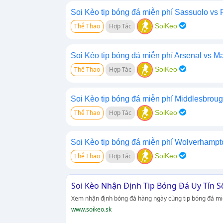
Soi Kèo tip bóng đá miễn phí Sassuolo vs 
Thể Thao
Hợp Tác
SoiKeo
Soi Kèo tip bóng đá miễn phí Arsenal vs M
Thể Thao
Hợp Tác
SoiKeo
Soi Kèo tip bóng đá miễn phí Middlesbrou
Thể Thao
Hợp Tác
SoiKeo
Soi Kèo tip bóng đá miễn phí Wolverhampt
Thể Thao
Hợp Tác
SoiKeo
Soi Kèo Nhận Định Tip Bóng Đá Uy Tín S
Xem nhận định bóng đá hàng ngày cùng tip bóng đá miễn
www.soikeo.sk