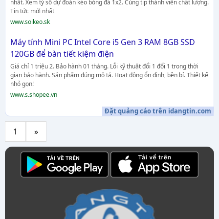
nhất. Xem tỷ số dự đoán kèo bóng đá 1x2. Cùng tip thành viên chất lượng.
Tin tức mới nhất
www.soikeo.sk
Máy tính Mini PC Intel Core i5 Gen 3 RAM 8GB SSD
120GB để bàn tiết kiệm điện
Giá chỉ 1 triệu 2. Bảo hành 01 tháng. Lỗi kỹ thuật đổi 1 đổi 1 trong thời
gian bảo hành. Sản phẩm đúng mô tả. Hoạt động ổn định, bền bỉ. Thiết kế
nhỏ gọn!
www.s.shopee.vn
Đặt quảng cáo trên idangtin.com
1
»