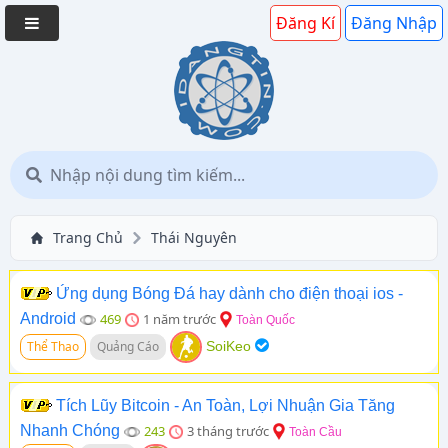
Đăng Kí
Đăng Nhập
Trang Chủ
Thái Nguyên
Ứng dụng Bóng Đá hay dành cho điện thoại ios -
Android
469
1 năm trước
Toàn Quốc
Thể Thao
Quảng Cáo
SoiKeo
Tích Lũy Bitcoin - An Toàn, Lợi Nhuận Gia Tăng
Nhanh Chóng
243
3 tháng trước
Toàn Cầu