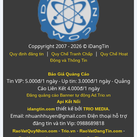
Coppyright 2007 - 2026 © iDangTin
|
|
Quy định đăng tin
Quy Chế Tranh Chấp
Quy Chế Hoạt
Động và Thông Tin
Báo Giá Quảng Cáo
Tin VIP: 5.000đ/1 ngày - Up tin: 3.000đ/1 ngày - Quảng
Cáo Liên Kết 4.000đ/1 ngày
Đăng quảng cáo Banner tự động Ad.Trio.vn
Api Kết Nối
thiết kế bởi
.
idangtin.com
TRIO MEDIA
Email: nhuanhhuyen@gmail.com Điện thoại hỗ trợ
đăng tin và tin Vip: 0988689818
-
-
-
RaoVatQuyNhon.com
Trio.vn
RaoVatDangTin.com