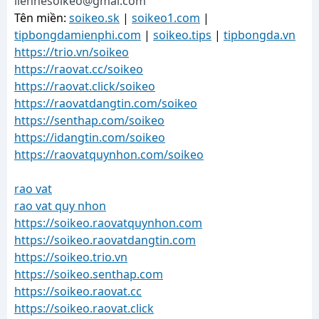
lienhesoikeo@gmai.com
Tên miền:
soikeo.sk
|
soikeo1.com
|
tipbongdamienphi.com
|
soikeo.tips
|
tipbongda.vn
https://trio.vn/soikeo
https://raovat.cc/soikeo
https://raovat.click/soikeo
https://raovatdangtin.com/soikeo
https://senthap.com/soikeo
https://idangtin.com/soikeo
https://raovatquynhon.com/soikeo
rao vat
rao vat quy nhon
https://soikeo.raovatquynhon.com
https://soikeo.raovatdangtin.com
https://soikeo.trio.vn
https://soikeo.senthap.com
https://soikeo.raovat.cc
https://soikeo.raovat.click