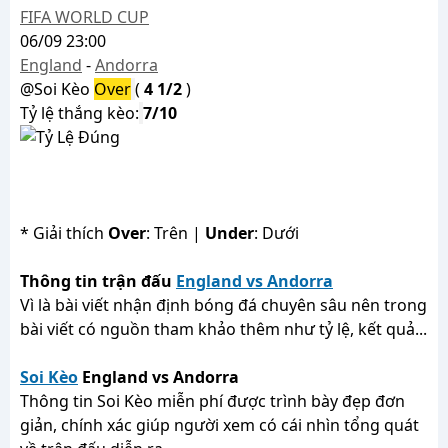
FIFA WORLD CUP
06/09 23:00
England
-
Andorra
@Soi Kèo
Over
(
4 1/2
)
Tỷ lệ thắng kèo:
7/10
* Giải thích
Over
: Trên |
Under
: Dưới
Thông tin trận đấu
England vs Andorra
Vì là bài viết nhận định bóng đá chuyên sâu nên trong
bài viết có nguồn tham khảo thêm như tỷ lệ, kết quả...
Soi Kèo
England vs Andorra
Thông tin Soi Kèo miễn phí được trình bày đẹp đơn
giản, chính xác giúp người xem có cái nhìn tổng quát