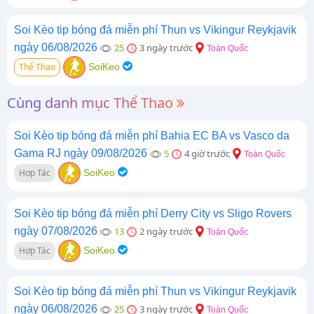
Soi Kèo tip bóng đá miễn phí Thun vs Vikingur Reykjavik
ngày 06/08/2026
25
3 ngày trước
Toàn Quốc
Thể Thao
SoiKeo
Cùng danh mục Thể Thao
Soi Kèo tip bóng đá miễn phí Bahia EC BA vs Vasco da
Gama RJ ngày 09/08/2026
5
4 giờ trước
Toàn Quốc
Hợp Tác
SoiKeo
Soi Kèo tip bóng đá miễn phí Derry City vs Sligo Rovers
ngày 07/08/2026
13
2 ngày trước
Toàn Quốc
Hợp Tác
SoiKeo
Soi Kèo tip bóng đá miễn phí Thun vs Vikingur Reykjavik
ngày 06/08/2026
25
3 ngày trước
Toàn Quốc