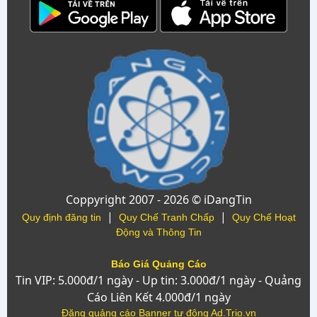
Coppyright 2007 - 2026 © iDangTin
|
|
Quy định đăng tin
Quy Chế Tranh Chấp
Quy Chế Hoạt
Động và Thông Tin
Báo Giá Quảng Cáo
Tin VIP: 5.000đ/1 ngày - Up tin: 3.000đ/1 ngày - Quảng
Cáo Liên Kết 4.000đ/1 ngày
Đăng quảng cáo Banner tự động Ad.Trio.vn