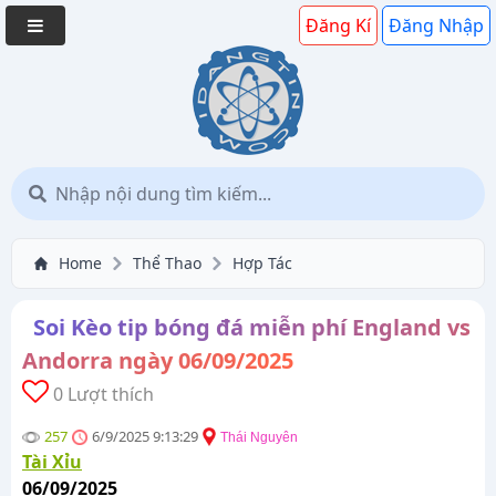
Đăng Kí
Đăng Nhập
Home
Thể Thao
Hợp Tác
Soi Kèo tip bóng đá miễn phí England vs
Andorra ngày 06/09/2025
0 Lượt thích
257
6/9/2025 9:13:29
Thái Nguyên
Tài Xỉu
06/09/2025