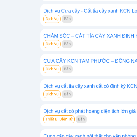
Dịch vụ Cưa cây - Cắt tỉa cây xanh KCN L
Dịch Vụ
Bán
CHĂM SÓC – CẮT TỈA CÂY XANH ĐỊNH 
Dịch Vụ
Bán
CƯA CÂY KCN TAM PHƯỚC – ĐỒNG NA
Dịch Vụ
Bán
Dịch vụ cắt tỉa cây xanh cắt cỏ định kỳ KC
Dịch Vụ
Bán
Dịch vụ cắt cỏ phát hoang diện tích lớn gi
Thiết Bị Điện Tử
Bán
Cung cấp cây xanh nội thất cho văn phò