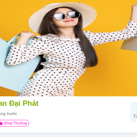
n Đại Phát
áng trước
T
Shop Thường