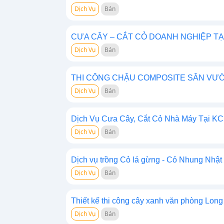
Dịch Vụ
Bán
CƯA CÂY – CẮT CỎ DOANH NGHIỆP TẠ
Dịch Vụ
Bán
THI CÔNG CHẬU COMPOSITE SÂN VƯỜN
Dịch Vụ
Bán
Dịch Vụ Cưa Cây, Cắt Cỏ Nhà Máy Tại KCN
Dịch Vụ
Bán
Dịch vụ trồng Cỏ lá gừng - Cỏ Nhung Nhậ
Dịch Vụ
Bán
Thiết kế thi công cây xanh văn phòng Lon
Dịch Vụ
Bán