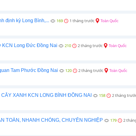
nh định kỳ Long Bình,...
169
1 tháng trước
Toàn Quốc
 kỳ KCN Long Đức Đồng Nai
210
2 tháng trước
Toàn Quốc
h quan Tam Phước Đồng Nai
120
2 tháng trước
Toàn Quốc
C CÂY XANH KCN LONG BÌNH ĐỒNG NAI
158
2 tháng trướ
 AN TOÀN, NHANH CHÓNG, CHUYÊN NGHIỆP
179
2 thán