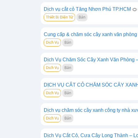
Dịch vụ cắt cỏ Tăng Nhơn Phú TP.HCM
Thiết Bị Điện Tử
Bán
Cung cấp & chăm sóc cây xanh văn phòn
Dịch Vụ
Bán
Dịch Vụ Chăm Sóc Cây Xanh Văn Phòng –
Dịch Vụ
Bán
DỊCH VỤ CẮT CỎ CHĂM SÓC CÂY XAN
Dịch Vụ
Bán
Dịch vụ chăm sóc cây xanh công ty nhà x
Dịch Vụ
Bán
Dịch Vụ Cắt Cỏ, Cưa Cây Long Thành – L