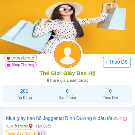
Chưa xác thực
Shop Thường
Thế Giới Giày Bảo Hộ
Tham gia 1 năm trước
201
0
0
Tin Đăng
Sản Phẩm
Theo Dõi
Mua giày bảo hộ Jogger tại Bình Dương ở đâu tốt
9
13 giờ trước
Toàn Quốc
Giày Dép Nam
Bán