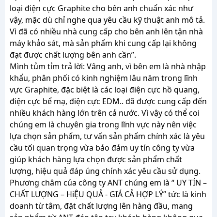
loại điện cực Graphite cho bên anh chuẩn xác như
vậy, mặc dù chỉ nghe qua yêu cầu kỹ thuật anh mô tả.
Vì đã có nhiều nhà cung cấp cho bên anh lên tận nhà
máy khảo sát, mà sản phẩm khi cung cấp lại không
đạt được chất lượng bên anh cần”.
Mình tủm tỉm trả lời: Vâng anh, vì bên em là nhà nhập
khẩu, phân phối có kinh nghiệm lâu năm trong lĩnh
vực Graphite, đặc biệt là các loại điện cực hồ quang,
điện cực bể mạ, điện cực EDM.. đã được cung cấp đến
nhiều khách hàng lớn trên cả nước. Vì vậy có thể coi
chúng em là chuyên gia trong lĩnh vực này nên việc
lựa chọn sản phẩm, tư vấn sản phẩm chính xác là yêu
cầu tối quan trọng vừa bảo đảm uy tín công ty vừa
giúp khách hàng lựa chọn được sản phẩm chất
lượng, hiệu quả đáp úng chính xác yêu cầu sử dụng.
Phương châm của công ty ANT chúng em là “ UY TÍN –
CHẤT LƯỢNG – HiỆU QUẢ - GIÁ CẢ HỢP LÝ” tức là kinh
doanh từ tâm, đặt chất lượng lên hàng đầu, mang