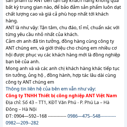
sản phẩm từ ANT đén tận tay khách hàng không qua
bất kỳ trung gian nào, để bảo đảm sản phẩm luôn dạt
chất lượng cao và giá cả phù họp nhất tới khách
hàng.
ANT là như vậy: Tận tâm, chu đáo, tỉ mỉ, chuẩn xác với
từng yêu cầu nhỏ nhất của khách.
Cảm ơn anh đã tin tưởng, đồng hàng cùng công ty
ANT chúng em, và giới thiệu cho chúng em nhiều cơ
hội được phục vụ các khách hàng mới là đồng nghiệp
bạn bè của anh.
Mong anh và và các anh chị khách hàng khác tiếp tục
tin tưởng, ủng hộ , đồng hành, hợp tác lâu dài cùng
công ty ANT chúng em
Thông tin liên hệ của bên em vẫn như vậy:
Công ty TNHH Thiết bị công nghiệp ANT Việt Nam
Địa chỉ: Số 43 – TT1, KĐT Văn Phú - P. Phú La – Hà
Đông – Hà Nội
ĐT
:
0904—592--168 -------------
0986—475--548-----------
0982—209--282