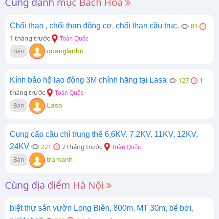
Cùng danh mục Bách Hóa
Chổi than , chổi than động cơ, chổi than cầu trục,
83
1 tháng trước
Toàn Quốc
Bán
quanglanhn
Kính bảo hộ lao động 3M chính hãng tại Lasa
127
1
tháng trước
Toàn Quốc
Bán
Lasa
Cung cấp cầu chì trung thế 6,6KV, 7.2KV, 11KV, 12KV,
24KV
221
2 tháng trước
Toàn Quốc
Bán
tramanh
Cùng địa điểm Hà Nội
biệt thự sân vườn Long Biên, 800m, MT 30m, bể bơi,