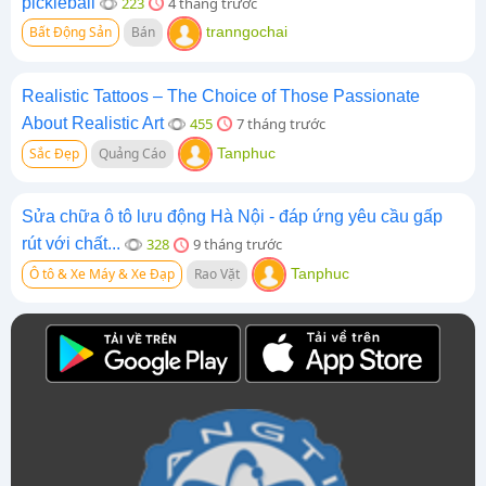
pickleball
223
4 tháng trước
Bất Động Sản
Bán
tranngochai
Realistic Tattoos – The Choice of Those Passionate
About Realistic Art
455
7 tháng trước
Sắc Đẹp
Quảng Cáo
Tanphuc
Sửa chữa ô tô lưu động Hà Nội - đáp ứng yêu cầu gấp
rút với chất...
328
9 tháng trước
Ô tô & Xe Máy & Xe Đạp
Rao Vặt
Tanphuc