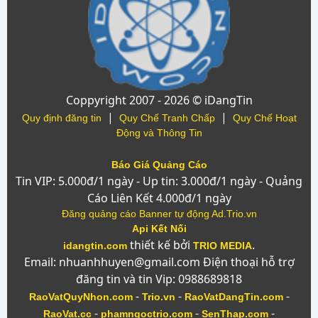
Coppyright 2007 - 2026 © iDangTin
|
|
Quy định đăng tin
Quy Chế Tranh Chấp
Quy Chế Hoạt
Động và Thông Tin
Báo Giá Quảng Cáo
Tin VIP: 5.000đ/1 ngày - Up tin: 3.000đ/1 ngày - Quảng
Cáo Liên Kết 4.000đ/1 ngày
Đăng quảng cáo Banner tự động Ad.Trio.vn
Api Kết Nối
thiết kế bởi
.
idangtin.com
TRIO MEDIA
Email: nhuanhhuyen@gmail.com Điện thoại hỗ trợ
đăng tin và tin Vip: 0988689818
-
-
-
RaoVatQuyNhon.com
Trio.vn
RaoVatDangTin.com
-
-
-
RaoVat.cc
phamngoctrio.com
SenThap.com