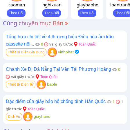
caoman
nghixuan
giaybaoho
loantran
Cùng chuyên mục Bán
Tổng hợp chi tiết về 4 thương hiệu Điều hòa âm trần
cassette nổi...
0
vài giây trước
Toàn Quốc
Thiết Bị Điện Gia Dụng
vinhphat
Chành Xe Đi Đà Nẵng Tại Vận Tải Phượng Hoàng
0
vài giây trước
Toàn Quốc
Thiết Bị Điện Tử
baole
Đặc điểm của giày bảo hộ chống đinh Hàn Quốc
1
1
giờ trước
Toàn Quốc
Dịch Vụ
giayhans