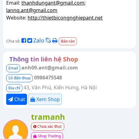
Email:
thanhdungant@gmail.com
;
lannq.ant@gmail.com
Website:
http://thietbicongnghiepant.net
Zalo
Chia sẻ:
Báo cáo
Thông tin liên hệ Shop
anh09.ant@gmail.com
Email
0986475548
Số điện thoại
43, Văn Phú, Kiến Hưng, Hà Nội
Địa chỉ
Chat
Xem Shop
tramanh
Chưa xác thực
Shop Thường