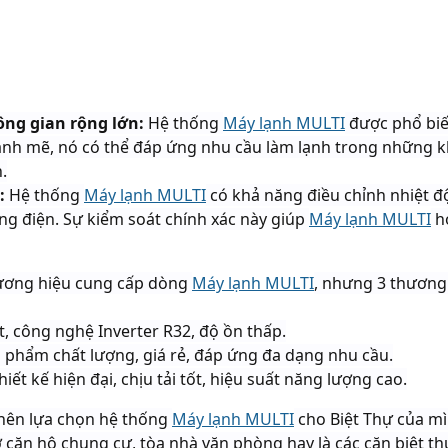
ông gian rộng lớn:
Hệ thống
Máy lạnh MULTI
được phổ biế
ạnh mẽ, nó có thể đáp ứng nhu cầu làm lạnh trong những k
.
:
Hệ thống
Máy lạnh MULTI
có khả năng điều chỉnh nhiệt độ
ng điện. Sự kiểm soát chính xác này giúp
Máy lạnh MULTI
ho
thương hiệu cung cấp dòng
Máy lạnh MULTI
, nhưng 3 thương
t, công nghệ Inverter R32, độ ồn thấp.
n phẩm chất lượng, giá rẻ, đáp ứng đa dạng nhu cầu.
Thiết kế hiện đại, chịu tải tốt, hiệu suất năng lượng cao.
 nên lựa chọn hệ thống
Máy lạnh MULTI
cho Biệt Thự của m
ở căn hộ chung cư, tòa nhà văn phòng hay là các căn biệt thự