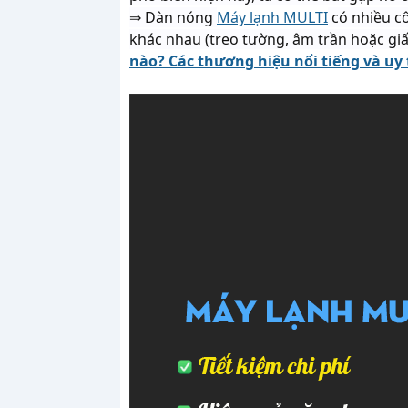
⇒ Dàn nóng
Máy lạnh MULTI
có nhiều cô
khác nhau (treo tường, âm trần hoặc giấu
nào? Các thương hiệu nổi tiếng và uy 