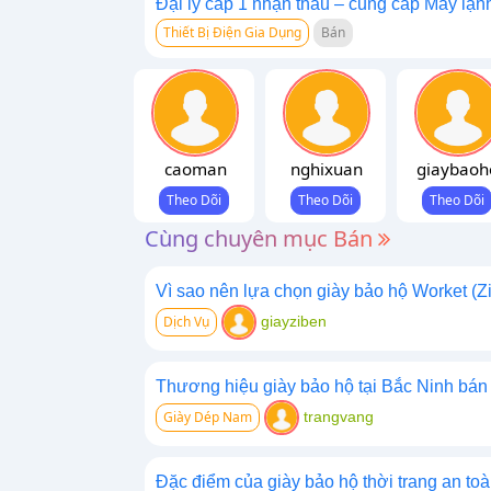
Đại lý cấp 1 nhận thầu – cung cấp Máy lạnh
Thiết Bị Điện Gia Dụng
Bán
caoman
nghixuan
giaybaoh
Cùng chuyên mục Bán
Vì sao nên lựa chọn giày bảo hộ Worket (Z
Dịch Vụ
giayziben
Thương hiệu giày bảo hộ tại Bắc Ninh bán
Giày Dép Nam
trangvang
Đặc điểm của giày bảo hộ thời trang an to