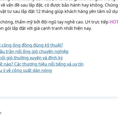
g về vấn đề sau lắp đặt, có được bảo hành hay không. Chún
vật tư sau lắp đặt 12 tháng giúp khách hàng yên tâm sử dụ
 chóng, thẩm mỹ bởi đội ngũ tay nghề cao. LH trực tiếp
HOT
n gói lắp đặt với giá cạnh tranh nhất hiện nay.
hi công ống đồng đúng kỹ thuật?
ấu trần nối ống gió chuyên nghiệp
 nối gió thường xuyên và định kỳ
nào? Các thương hiệu nổi tiếng và uy tín
u ý về công suất dàn nóng
m