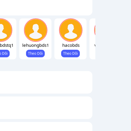
bdstq1
lehuongbds1
hacobds
vukhanh88