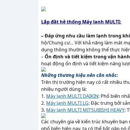
Lắp đặt hệ thống Máy lạnh MULTI:
– Đáp ứng nhu cầu làm lạnh trong kh
hộ/Chung cư... Với khả năng làm mát m
dụng thông thường không thể thực hiện
–
Ổn định và tiết kiệm trong vận hành
hoạt động ổn định và tiết kiệm năng lượ
Những thương hiệu nên cân nhắc:
Trên thị trường hiện nay có rất nhiều 
nhiều người dùng là:
1.
Máy lạnh MULTI DAIKIN
: Phổ biến nhấ
2.
Máy lạnh MULTI LG
: Đặc trưng bởi sả
3.
Máy lạnh MULTI MITSUBISHI HEAVY
: 
Các chuyên gia về kiến trúc khuyên bạn
phổ biến hiện nay, ta có thể bắt gặp nó 