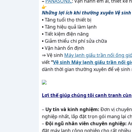
–
PANASONIC
: Vận hành êm ái, thiết kế
Những lợi ích khi thường xuyên Vệ sinh 
•
Tăng tuổi thọ thiết bị
•
Tăng hiệu quả làm lạnh
•
Tiết kiệm điện năng
•
Giảm thiểu chi phí sửa chữa
•
Vận hành ổn định
⇒ Vệ sinh
Máy lạnh giấu trần nối ống gi
viết
“
Vệ sinh Máy lạnh giấu trần nối g
dành thời gian thường xuyên để vệ sinh
Lợi thế giúp chúng tôi cạnh tranh cù
–
Uy tín và kinh nghiệm:
Đơn vị chuyên
nghiệp nhất, lắp đặt trọn gói mang lại 
–
Đội ngũ nhân viên chuyên nghiệp:
A
đặt máy lạnh công nghiệp cho rất nhiều c