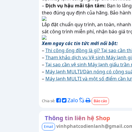
–
Dịch vụ hậu mãi tận tâm:
Bạn lo lắn
theo đúng quy định của hãng. Bảo hành 
Lắp đặt chuẩn quy trình, an toàn, nhanh
sát công trình miễn phí, nhận báo giá trọ
Xem ngay các tin tức mới nổi bật:
–
Thi công ống đồng là gì? Tại sao cần t
–
Tham khảo dịch vụ Vệ sinh Máy lạnh gi
–
Tại sao cần vệ sinh Máy lạnh giấu trần
–
Máy lạnh MULTI/Dàn nóng có công suất 
–
Máy lạnh MULTI và một số điểm cần lư
Zalo
Chia sẻ:
Báo cáo
Thông tin liên hệ Shop
vinhphatcodienlanh@gmail.co
Email