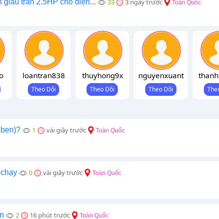
 giấu trần 2.5HP cho diện...
33
3 ngày trước
Toàn Quốc
o
loantran838
thuyhong9x
nguyenxuant
thanh
iben)?
1
vài giây trước
Toàn Quốc
 chạy
0
vài giây trước
Toàn Quốc
àn
2
16 phút trước
Toàn Quốc