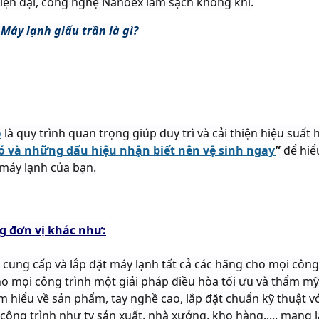
 hiện đại, công nghệ Nanoex làm sạch không khí.
Máy lạnh giấu trần là gì?
ó
là quy trình quan trọng giúp duy trì và cải thiện hiệu suấ
ió và những dấu hiệu nhận biết nên vệ sinh ngay
”
để hiể
 máy lạnh của bạn.
ng đơn vị khác như:
 cung cấp và lắp đặt máy lạnh tất cả các hãng cho mọi công
cho mọi công trình một giải pháp điều hòa tối ưu và thẩm mỹ
m hiểu về sản phẩm, tay nghề cao, lắp đặt chuẩn kỹ thuật v
ông trình như ty sản xuất, nhà xưởng, kho hàng..... mang lạ