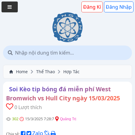
Đăng Kí
Đăng Nhập
Home
Thể Thao
Hợp Tác
Soi Kèo tip bóng đá miễn phí West
Bromwich vs Hull City ngày 15/03/2025
0 Lượt thích
302
15/3/2025 7:28:7
Quảng Trị
Zalo
Chia sẻ: