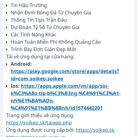
Tin Hậu Trường
Nhận Định Bóng Đá Từ Chuyên Gia
Thông Tin Tips Trận Đấu
Dự Đoán Tỷ Số Từ Chuyên Gia
Các Tính Năng Khác
Hoàn Toàn Miễn Phí Không Quảng Cáo
Trình Bày Đơn Giản Đẹp Mắt
Tải về ứng dụng tại cửa hàng:
Android:
https://play.google.com/store/apps/details?
id=com.soikeo.soikeo
Ios:
https://apps.apple.com/vn/app/soi-
k%C3%A8o-tip-b%C3%B3ng-%C4%91%C3%A1-
nh%E1%BA%ADn-
%C4%91%E1%BB%8Bnh/id1574442201
Trang giới thiệu về ứng dụng:
https://soikeo.sk/taiapp.php
Ứng dụng được cung cấp bởi:
https://soikeo.sk
-