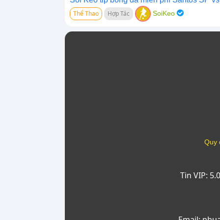
Thể Thao
Hợp Tác
SoiKeo
Quy 
Tin VIP: 5
Email: nhu