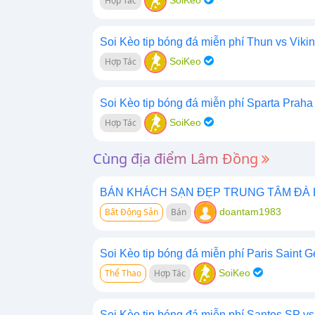
Hợp Tác
Soi Kèo tip bóng đá miễn phí Thun vs Viki
Hợp Tác
SoiKeo
Soi Kèo tip bóng đá miễn phí Sparta Prah
Hợp Tác
SoiKeo
Cùng địa điểm Lâm Đồng
BÁN KHÁCH SẠN ĐẸP TRUNG TÂM ĐÀ 
Bất Động Sản
Bán
doantam1983
Soi Kèo tip bóng đá miễn phí Paris Saint 
Thể Thao
Hợp Tác
SoiKeo
Soi Kèo tip bóng đá miễn phí Santos SP v