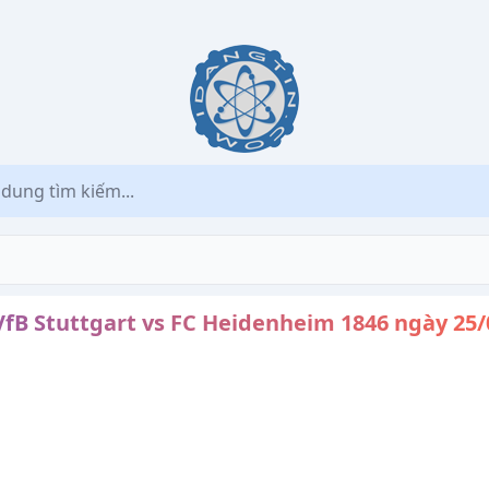
VfB Stuttgart vs FC Heidenheim 1846 ngày 25/