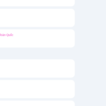
Toàn Quốc