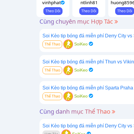
vinhphat
ntlinh81
huong859
Cùng chuyên mục Hợp Tác
Soi Kèo tip bóng đá miễn phí Derry City v
Thể Thao
SoiKeo
Soi Kèo tip bóng đá miễn phí Thun vs Viki
Thể Thao
SoiKeo
Soi Kèo tip bóng đá miễn phí Sparta Prah
Thể Thao
SoiKeo
Cùng danh mục Thể Thao
Soi Kèo tip bóng đá miễn phí Derry City v
SoiKeo