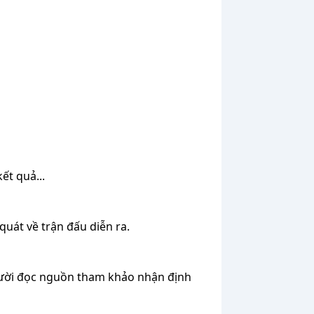
ết quả...
quát về trận đấu diễn ra.
người đọc nguồn tham khảo nhận định