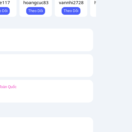
le117
hoangcuc83
vannhi2728
hieudalat81
Toàn Quốc