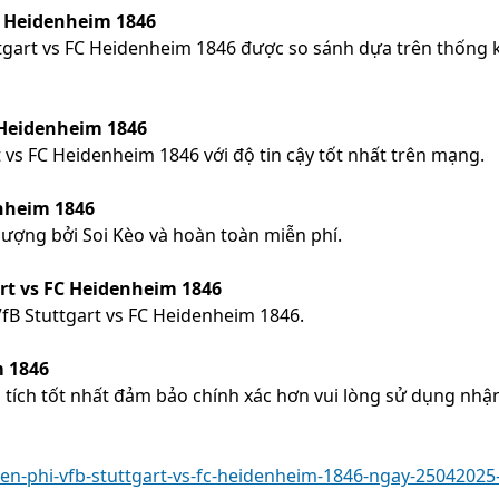
C Heidenheim 1846
ttgart vs FC Heidenheim 1846 được so sánh dựa trên thống k
 Heidenheim 1846
 vs FC Heidenheim 1846 với độ tin cậy tốt nhất trên mạng.
enheim 1846
ợng bởi Soi Kèo và hoàn toàn miễn phí.
art vs FC Heidenheim 1846
fB Stuttgart vs FC Heidenheim 1846.
m 1846
tích tốt nhất đảm bảo chính xác hơn vui lòng sử dụng nhận
mien-phi-vfb-stuttgart-vs-fc-heidenheim-1846-ngay-25042025