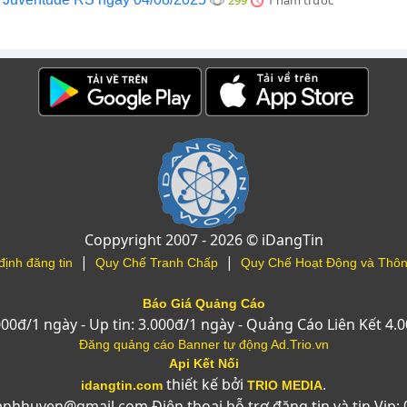
299
1 năm trước
Coppyright 2007 - 2026 © iDangTin
|
|
định đăng tin
Quy Chế Tranh Chấp
Quy Chế Hoạt Động và Thôn
Báo Giá Quảng Cáo
.000đ/1 ngày - Up tin: 3.000đ/1 ngày - Quảng Cáo Liên Kết 4.
Đăng quảng cáo Banner tự động Ad.Trio.vn
Api Kết Nối
thiết kế bởi
.
idangtin.com
TRIO MEDIA
anhhuyen@gmail.com Điện thoại hỗ trợ đăng tin và tin Vip: