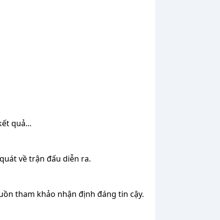
ết quả...
quát về trận đấu diễn ra.
guồn tham khảo nhận định đáng tin cậy.