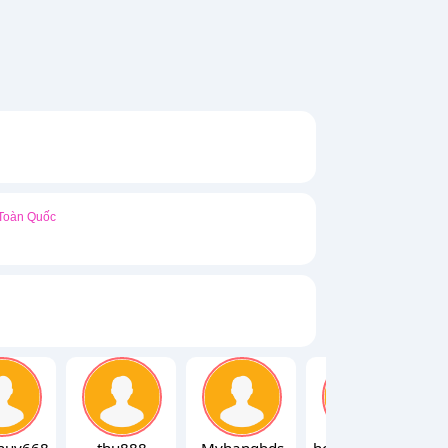
Toàn Quốc