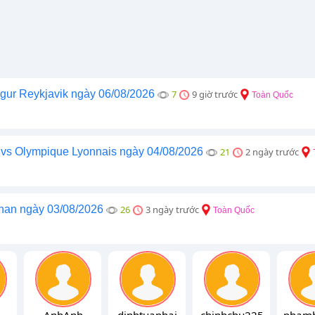
ngur Reykjavik ngày 06/08/2026
7
9 giờ trước
Toàn Quốc
a vs Olympique Lyonnais ngày 04/08/2026
21
2 ngày trước
arnan ngày 03/08/2026
26
3 ngày trước
Toàn Quốc