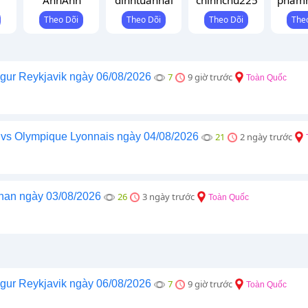
AnhAnh
dinhtuanhai
chinhchu225
pham
ngur Reykjavik ngày 06/08/2026
7
9 giờ trước
Toàn Quốc
a vs Olympique Lyonnais ngày 04/08/2026
21
2 ngày trước
arnan ngày 03/08/2026
26
3 ngày trước
Toàn Quốc
ngur Reykjavik ngày 06/08/2026
7
9 giờ trước
Toàn Quốc