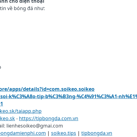
ành cho điện thoại
tin về bóng đá như:
o
ore/apps/details?id=com.soikeo.soikeo
pp/soi-k%C3%A8o-tip-b%C3%B3ng-%C4%91%C3%A1-nh%E
1
ikeo.sk/taiapp.php
ikeo.sk
-
https://tipbongda.com.vn
mail: lienhesoikeo@gmai.com
bongdamienphi.com
|
soikeo.tips
|
tipbongda.vn