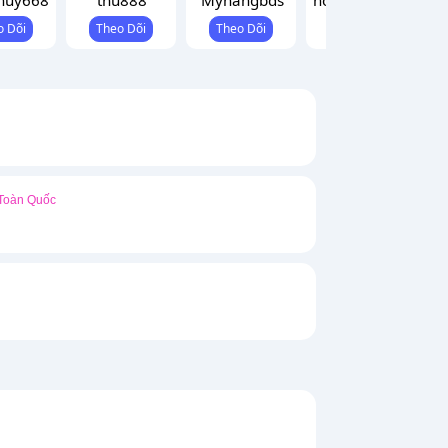
huy668
thu888
Myhangbds
hoangoanh95
Toàn Quốc