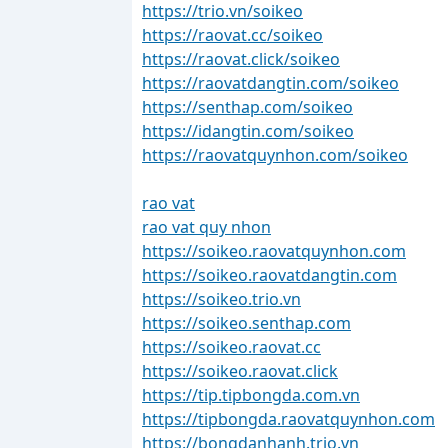
https://trio.vn/soikeo
https://raovat.cc/soikeo
https://raovat.click/soikeo
https://raovatdangtin.com/soikeo
https://senthap.com/soikeo
https://idangtin.com/soikeo
https://raovatquynhon.com/soikeo
rao vat
rao vat quy nhon
https://soikeo.raovatquynhon.com
https://soikeo.raovatdangtin.com
https://soikeo.trio.vn
https://soikeo.senthap.com
https://soikeo.raovat.cc
https://soikeo.raovat.click
https://tip.tipbongda.com.vn
https://tipbongda.raovatquynhon.com
https://bongdanhanh.trio.vn