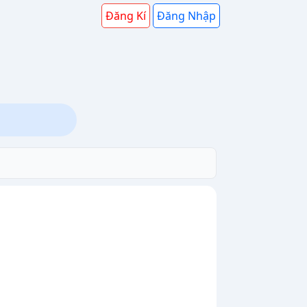
Đăng Kí
Đăng Nhập