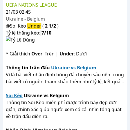
UEFA NATIONS LEAGUE
21/03 02:45
Ukraine
-
Belgium
@Soi Kèo
Under
(
2 1/2
)
Tỷ lệ thắng kèo:
7/10
* Giải thích
Over
: Trên |
Under
: Dưới
Thông tin trận đấu
Ukraine vs Belgium
Vì là bài viết nhận định bóng đá chuyên sâu nên trong
bài viết có nguồn tham khảo thêm như tỷ lệ, kết quả...
Soi Kèo
Ukraine vs Belgium
Thông tin Soi Kèo miễn phí được trình bày đẹp đơn
giản, chính xác giúp người xem có cái nhìn tổng quát
về trận đấu diễn ra.