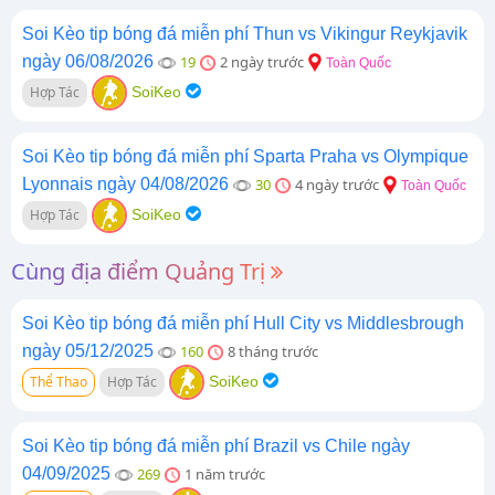
Soi Kèo tip bóng đá miễn phí Thun vs Vikingur Reykjavik
ngày 06/08/2026
19
2 ngày trước
Toàn Quốc
Hợp Tác
SoiKeo
Soi Kèo tip bóng đá miễn phí Sparta Praha vs Olympique
Lyonnais ngày 04/08/2026
30
4 ngày trước
Toàn Quốc
Hợp Tác
SoiKeo
Cùng địa điểm Quảng Trị
Soi Kèo tip bóng đá miễn phí Hull City vs Middlesbrough
ngày 05/12/2025
160
8 tháng trước
Thể Thao
Hợp Tác
SoiKeo
Soi Kèo tip bóng đá miễn phí Brazil vs Chile ngày
04/09/2025
269
1 năm trước