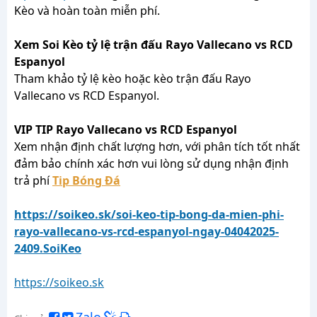
Kèo và hoàn toàn miễn phí.
Xem Soi Kèo tỷ lệ trận đấu Rayo Vallecano vs RCD
Espanyol
Tham khảo tỷ lệ kèo hoặc kèo trận đấu Rayo
Vallecano vs RCD Espanyol.
VIP TIP Rayo Vallecano vs RCD Espanyol
Xem nhận định chất lượng hơn, với phân tích tốt nhất
đảm bảo chính xác hơn vui lòng sử dụng nhận định
trả phí
Tip Bóng Đá
https://soikeo.sk/soi-keo-tip-bong-da-mien-phi-
rayo-vallecano-vs-rcd-espanyol-ngay-04042025-
2409.SoiKeo
https://soikeo.sk