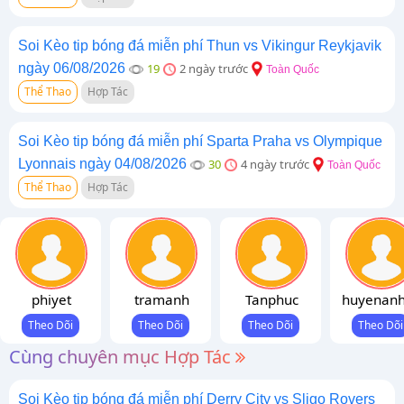
Soi Kèo tip bóng đá miễn phí Thun vs Vikingur Reykjavik
ngày 06/08/2026
19
2 ngày trước
Toàn Quốc
Thể Thao
Hợp Tác
Soi Kèo tip bóng đá miễn phí Sparta Praha vs Olympique
Lyonnais ngày 04/08/2026
30
4 ngày trước
Toàn Quốc
Thể Thao
Hợp Tác
phiyet
tramanh
Tanphuc
huyenan
Cùng chuyên mục Hợp Tác
Soi Kèo tip bóng đá miễn phí Derry City vs Sligo Rovers