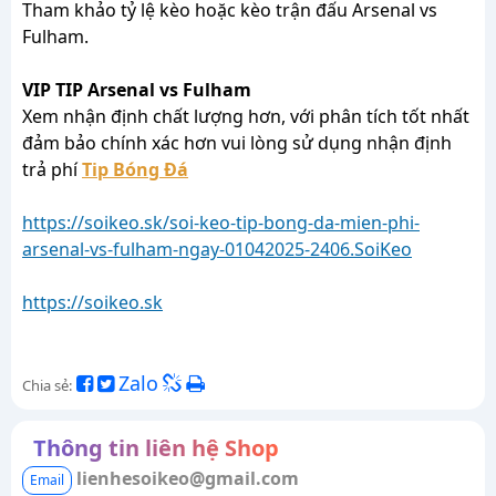
Tham khảo tỷ lệ kèo hoặc kèo trận đấu Arsenal vs
Fulham.
VIP TIP Arsenal vs Fulham
Xem nhận định chất lượng hơn, với phân tích tốt nhất
đảm bảo chính xác hơn vui lòng sử dụng nhận định
trả phí
Tip Bóng Đá
https://soikeo.sk/soi-keo-tip-bong-da-mien-phi-
arsenal-vs-fulham-ngay-01042025-2406.SoiKeo
https://soikeo.sk
Zalo
Chia sẻ:
Thông tin liên hệ Shop
lienhesoikeo@gmail.com
Email