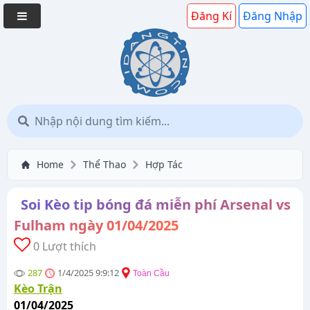
Đăng Kí
Đăng Nhập
Home
Thể Thao
Hợp Tác
Soi Kèo tip bóng đá miễn phí Arsenal vs
Fulham ngày 01/04/2025
0 Lượt thích
287
1/4/2025 9:9:12
Toàn Cầu
Kèo Trận
01/04/2025