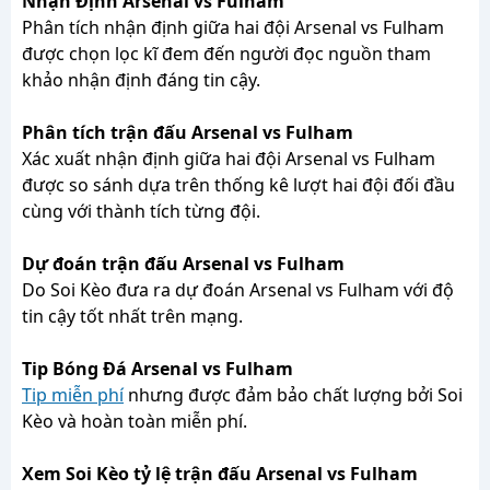
Nhận Định Arsenal vs Fulham
Phân tích nhận định giữa hai đội Arsenal vs Fulham
được chọn lọc kĩ đem đến người đọc nguồn tham
khảo nhận định đáng tin cậy.
Phân tích trận đấu Arsenal vs Fulham
Xác xuất nhận định giữa hai đội Arsenal vs Fulham
được so sánh dựa trên thống kê lượt hai đội đối đầu
cùng với thành tích từng đội.
Dự đoán trận đấu Arsenal vs Fulham
Do Soi Kèo đưa ra dự đoán Arsenal vs Fulham với độ
tin cậy tốt nhất trên mạng.
Tip Bóng Đá Arsenal vs Fulham
Tip miễn phí
nhưng được đảm bảo chất lượng bởi Soi
Kèo và hoàn toàn miễn phí.
Xem Soi Kèo tỷ lệ trận đấu Arsenal vs Fulham