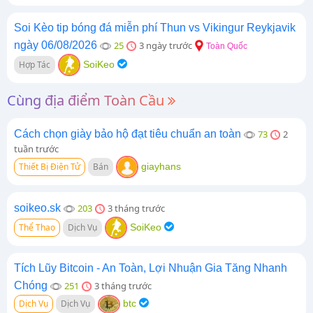
Soi Kèo tip bóng đá miễn phí Thun vs Vikingur Reykjavik
ngày 06/08/2026
25
3 ngày trước
Toàn Quốc
Hợp Tác
SoiKeo
Cùng địa điểm Toàn Cầu
Cách chọn giày bảo hộ đạt tiêu chuẩn an toàn
73
2
tuần trước
Thiết Bị Điện Tử
Bán
giayhans
soikeo.sk
203
3 tháng trước
Thể Thao
Dịch Vụ
SoiKeo
Tích Lũy Bitcoin - An Toàn, Lợi Nhuận Gia Tăng Nhanh
Chóng
251
3 tháng trước
Dịch Vụ
Dịch Vụ
btc