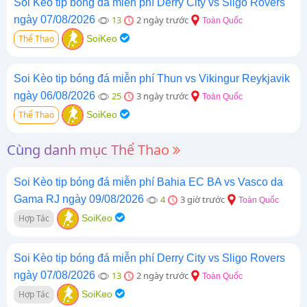
Soi Kèo tip bóng đá miễn phí Derry City vs Sligo Rovers
ngày 07/08/2026
13
2 ngày trước
Toàn Quốc
Thể Thao
SoiKeo
Soi Kèo tip bóng đá miễn phí Thun vs Vikingur Reykjavik
ngày 06/08/2026
25
3 ngày trước
Toàn Quốc
Thể Thao
SoiKeo
Cùng danh mục Thể Thao
Soi Kèo tip bóng đá miễn phí Bahia EC BA vs Vasco da
Gama RJ ngày 09/08/2026
4
3 giờ trước
Toàn Quốc
Hợp Tác
SoiKeo
Soi Kèo tip bóng đá miễn phí Derry City vs Sligo Rovers
ngày 07/08/2026
13
2 ngày trước
Toàn Quốc
Hợp Tác
SoiKeo