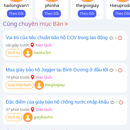
hailongvan1
phinha
thegioigiay
Hieuprod
Cùng chuyên mục Bán
Vai trò của tiêu chuẩn bảo hộ COV trong lao động
1
vài giây trước
Toàn Quốc
Dịch Vụ
baoho3m
Mua giày bảo hộ Jogger tại Bình Dương ở đâu tốt
1
19 phút trước
Toàn Quốc
Giày Dép Nam
thegioigiay
Đặc điểm của giày bảo hộ chống nước nhập khẩu
1
37 phút trước
Toàn Quốc
Dịch Vụ
giaybaoho