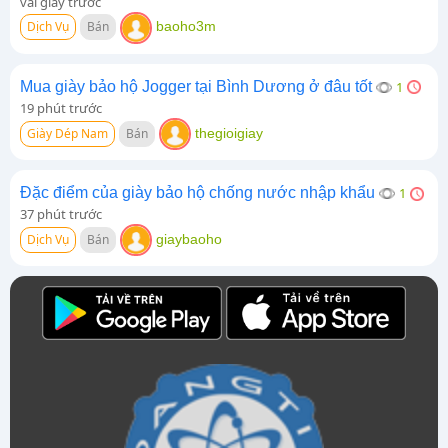
vài giây trước
Dịch Vụ
Bán
baoho3m
Mua giày bảo hộ Jogger tại Bình Dương ở đâu tốt
1
19 phút trước
Giày Dép Nam
Bán
thegioigiay
Đặc điểm của giày bảo hộ chống nước nhập khẩu
1
37 phút trước
Dịch Vụ
Bán
giaybaoho