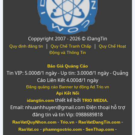
Coppyright 2007 - 2026 © iDangTin
|
|
Quy định đăng tin
Quy Chế Tranh Chấp
Quy Chế Hoạt
Động và Thông Tin
Báo Giá Quảng Cáo
Tin VIP: 5.000đ/1 ngày - Up tin: 3.000đ/1 ngày - Quảng
Cáo Liên Kết 4.000đ/1 ngày
Đăng quảng cáo Banner tự động Ad.Trio.vn
Api Kết Nối
thiết kế bởi
.
idangtin.com
TRIO MEDIA
Email: nhuanhhuyen@gmail.com Điện thoại hỗ trợ
đăng tin và tin Vip: 0988689818
-
-
-
RaoVatQuyNhon.com
Trio.vn
RaoVatDangTin.com
-
-
-
RaoVat.cc
phamngoctrio.com
SenThap.com