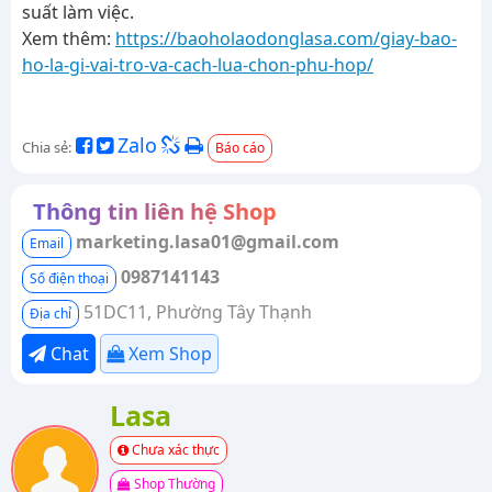
suất làm việc.
Xem thêm:
https://baoholaodonglasa.com/giay-bao-
ho-la-gi-vai-tro-va-cach-lua-chon-phu-hop/
Zalo
Chia sẻ:
Báo cáo
Thông tin liên hệ Shop
marketing.lasa01@gmail.com
Email
0987141143
Số điện thoại
51DC11, Phường Tây Thạnh
Địa chỉ
Chat
Xem Shop
Lasa
Chưa xác thực
Shop Thường