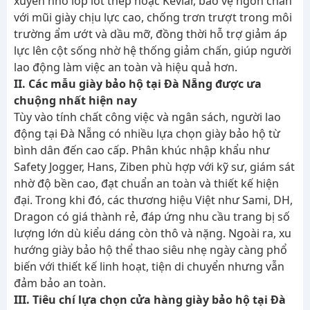
xuyên nhờ lớp lót thép hoặc Kevlar, bảo vệ ngón chân
với mũi giày chịu lực cao, chống trơn trượt trong môi
trường ẩm ướt và dầu mỡ, đồng thời hỗ trợ giảm áp
lực lên cột sống nhờ hệ thống giảm chấn, giúp người
lao động làm việc an toàn và hiệu quả hơn.
II. Các mẫu giày bảo hộ tại Đà Nẵng được ưa
chuộng nhất hiện nay
Tùy vào tính chất công việc và ngân sách, người lao
động tại Đà Nẵng có nhiều lựa chọn giày bảo hộ từ
bình dân đến cao cấp. Phân khúc nhập khẩu như
Safety Jogger, Hans, Ziben phù hợp với kỹ sư, giám sát
nhờ độ bền cao, đạt chuẩn an toàn và thiết kế hiện
đại. Trong khi đó, các thương hiệu Việt như Sami, DH,
Dragon có giá thành rẻ, đáp ứng nhu cầu trang bị số
lượng lớn dù kiểu dáng còn thô và nặng. Ngoài ra, xu
hướng giày bảo hộ thể thao siêu nhẹ ngày càng phổ
biến với thiết kế linh hoạt, tiện di chuyển nhưng vẫn
đảm bảo an toàn.
III. Tiêu chí lựa chọn cửa hàng giày bảo hộ tại Đà