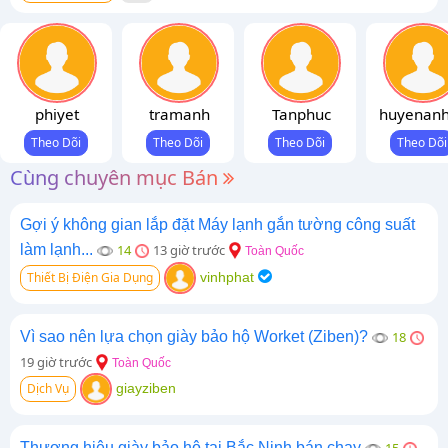
phiyet
tramanh
Tanphuc
huyenan
Cùng chuyên mục Bán
Gợi ý không gian lắp đặt Máy lạnh gắn tường công suất
làm lạnh...
14
13 giờ trước
Toàn Quốc
Thiết Bị Điện Gia Dụng
vinhphat
Vì sao nên lựa chọn giày bảo hộ Worket (Ziben)?
18
19 giờ trước
Toàn Quốc
Dịch Vụ
giayziben
Thương hiệu giày bảo hộ tại Bắc Ninh bán chạy