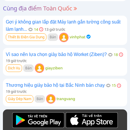
Cùng địa điểm Toàn Quốc
Gợi ý không gian lắp đặt Máy lạnh gắn tường công suất
làm lạnh...
14
13 giờ trước
Thiết Bị Điện Gia Dụng
Bán
vinhphat
Vì sao nên lựa chọn giày bảo hộ Worket (Ziben)?
18
19 giờ trước
Dịch Vụ
Bán
giayziben
Thương hiệu giày bảo hộ tại Bắc Ninh bán chạy
15
19 giờ trước
Giày Dép Nam
Bán
trangvang