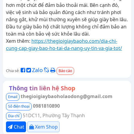
hơn một chút để đảm bảo thoải mái. Bên cạnh đó,
việc vệ sinh và bảo quản đúng cách như tránh phơi
nắng gắt, khử mùi thường xuyên sẽ giúp giày bền lâu.
Đầu tư giày bảo hộ chất lượng không chỉ đảm bảo an
toàn mà còn bảo vệ sức khỏe lâu dài.
Xem thêm:
https://thegioigiaybaoho.com/dia-chi-
cung-cap-giay-bao-ho-tai-da-nang-uy-tin-va-gia-tot/
Zalo
Chia sẻ:
Báo cáo
Thông tin liên hệ Shop
thegioigiaybaoholaodong@gmail.com
Email
0981810890
Số điện thoại
51DC11, Phường Tây Thạnh
Địa chỉ
Chat
Xem Shop