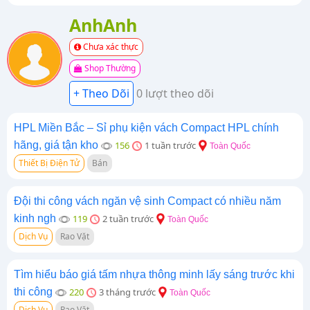
AnhAnh
Chưa xác thực
Shop Thường
0 lượt theo dõi
HPL Miền Bắc – Sỉ phụ kiện vách Compact HPL chính
hãng, giá tận kho
156
1 tuần trước
Toàn Quốc
Thiết Bị Điện Tử
Bán
Đội thi công vách ngăn vệ sinh Compact có nhiều năm
kinh ngh
119
2 tuần trước
Toàn Quốc
Dịch Vụ
Rao Vặt
Tìm hiểu báo giá tấm nhựa thông minh lấy sáng trước khi
thi công
220
3 tháng trước
Toàn Quốc
Dịch Vụ
Rao Vặt