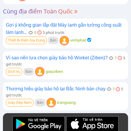
Cùng địa điểm Toàn Quốc
Gợi ý không gian lắp đặt Máy lạnh gắn tường công suất
làm lạnh...
0
5 phút trước
Thiết Bị Điện Gia Dụng
Bán
vinhphat
Vì sao nên lựa chọn giày bảo hộ Worket (Ziben)?
7
5
giờ trước
Dịch Vụ
Bán
giayziben
Thương hiệu giày bảo hộ tại Bắc Ninh bán chạy
7
5
giờ trước
Giày Dép Nam
Bán
trangvang