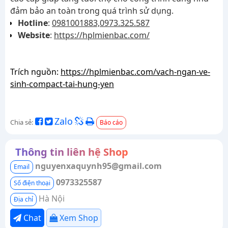
đảm bảo an toàn trong quá trình sử dụng.
Hotline
:
0981001883,
0973.325.587
Website
:
https://hplmienbac.com/
Trích nguồn:
https://hplmienbac.com/vach-ngan-ve-
sinh-compact-tai-hung-yen
Zalo
Chia sẻ:
Báo cáo
Thông tin liên hệ Shop
nguyenxaquynh95@gmail.com
Email
0973325587
Số điện thoại
Hà Nội
Địa chỉ
Chat
Xem Shop