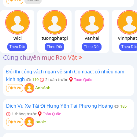
wici
tuongphatgi
vanhai
vinhphat
Cùng chuyên mục Rao Vặt
Đội thi công vách ngăn vệ sinh Compact có nhiều năm
kinh ngh
119
2 tuần trước
Toàn Quốc
Dịch Vụ
AnhAnh
Dịch Vụ Xe Tải Đi Hưng Yên Tại Phượng Hoàng
185
1 tháng trước
Toàn Quốc
Dịch Vụ
baole