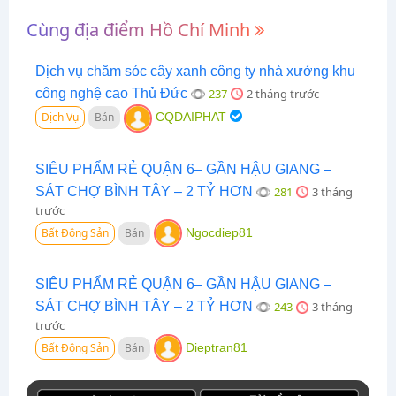
Cùng địa điểm Hồ Chí Minh
Dịch vụ chăm sóc cây xanh công ty nhà xưởng khu
công nghệ cao Thủ Đức
237
2 tháng trước
Dịch Vụ
Bán
CQDAIPHAT
SIÊU PHẨM RẺ QUẬN 6– GẦN HẬU GIANG –
SÁT CHỢ BÌNH TÂY – 2 TỶ HƠN
281
3 tháng
trước
Bất Động Sản
Bán
Ngocdiep81
SIÊU PHẨM RẺ QUẬN 6– GẦN HẬU GIANG –
SÁT CHỢ BÌNH TÂY – 2 TỶ HƠN
243
3 tháng
trước
Bất Động Sản
Bán
Dieptran81