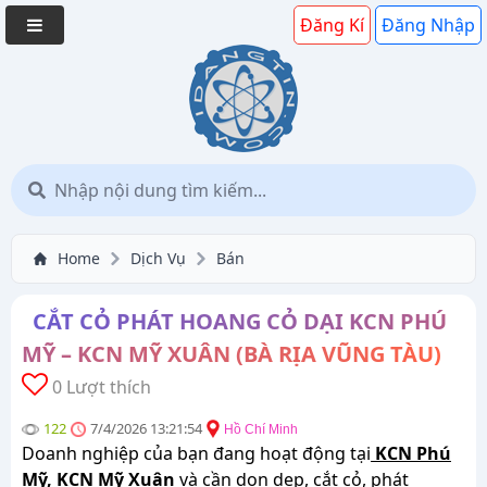
Đăng Kí
Đăng Nhập
Home
Dịch Vụ
Bán
CẮT CỎ PHÁT HOANG CỎ DẠI KCN PHÚ
MỸ – KCN MỸ XUÂN (BÀ RỊA VŨNG TÀU)
0 Lượt thích
122
7/4/2026 13:21:54
Hồ Chí Minh
Doanh nghiệp của bạn đang hoạt động tại
KCN Phú
Mỹ, KCN Mỹ Xuân
và cần
dọn dẹp, cắt cỏ, phát