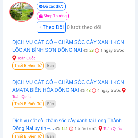
Đã xác thực
Shop Thường
0 lượt theo dõi
DỊCH VỤ CẮT CỎ – CHĂM SÓC CÂY XANH KCN
LỘC AN BÌNH SƠN ĐỒNG NAI
23
1 ngày trước
Toàn Quốc
Thiết Bị Điện Tử
Bán
DỊCH VỤ CẮT CỎ – CHĂM SÓC CÂY XANH KCN
AMATA BIÊN HÒA ĐỒNG NAI
48
4 ngày trước
Toàn Quốc
Thiết Bị Điện Tử
Bán
Dịch vụ cắt cỏ, chăm sóc cây xanh tại Long Thành
Đồng Nai uy tín –...
141
1 tuần trước
Toàn Quốc
Thiết Bị Điện Tử
Bán