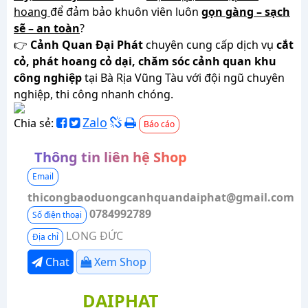
hoang
để đảm bảo khuôn viên luôn
gọn gàng – sạch
sẽ – an toàn
?
👉
Cảnh Quan Đại Phát
chuyên cung cấp dịch vụ
cắt
cỏ, phát hoang cỏ dại, chăm sóc cảnh quan khu
công nghiệp
tại Bà Rịa Vũng Tàu với đội ngũ chuyên
nghiệp, thi công nhanh chóng.
Zalo
Chia sẻ:
Báo cáo
Thông tin liên hệ Shop
Email
thicongbaoduongcanhquandaiphat@gmail.com
0784992789
Số điện thoại
LONG ĐỨC
Địa chỉ
Chat
Xem Shop
DAIPHAT