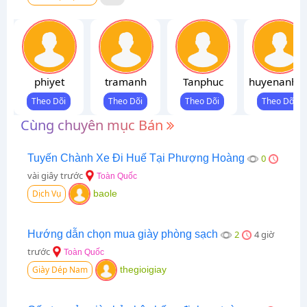
phiyet
tramanh
Tanphuc
huyenanh9
Cùng chuyên mục Bán
Tuyến Chành Xe Đi Huế Tại Phượng Hoàng
0
vài giây trước
Toàn Quốc
Dịch Vụ
baole
Hướng dẫn chọn mua giày phòng sạch
2
4 giờ
trước
Toàn Quốc
Giày Dép Nam
thegioigiay