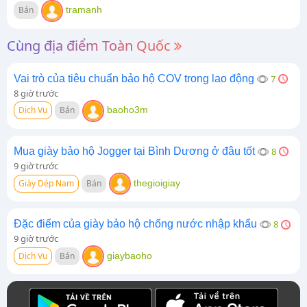
Bán
tramanh
Cùng địa điểm Toàn Quốc
Vai trò của tiêu chuẩn bảo hộ COV trong lao động
7
8 giờ trước
Dịch Vụ
Bán
baoho3m
Mua giày bảo hộ Jogger tại Bình Dương ở đâu tốt
8
9 giờ trước
Giày Dép Nam
Bán
thegioigiay
Đặc điểm của giày bảo hộ chống nước nhập khẩu
8
9 giờ trước
Dịch Vụ
Bán
giaybaoho