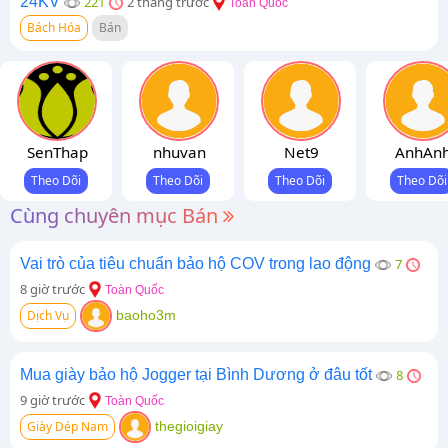
24KV
221
2 tháng trước
Toàn Quốc
Bách Hóa
Bán
SenThap
nhuvan
Net9
AnhAn
Cùng chuyên mục Bán
Vai trò của tiêu chuẩn bảo hộ COV trong lao động
7
8 giờ trước
Toàn Quốc
Dịch Vụ
baoho3m
Mua giày bảo hộ Jogger tại Bình Dương ở đâu tốt
8
9 giờ trước
Toàn Quốc
Giày Dép Nam
thegioigiay