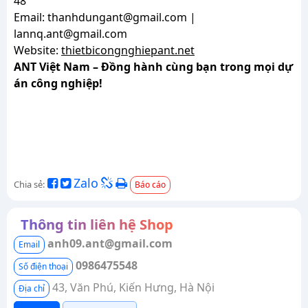
48
Email: thanhdungant@gmail.com |
lannq.ant@gmail.com
Website:
thietbicongnghiepant.net
ANT Việt Nam – Đồng hành cùng bạn trong mọi dự
án công nghiệp!
Zalo
Chia sẻ:
Báo cáo
Thông tin liên hệ Shop
anh09.ant@gmail.com
Email
0986475548
Số điện thoại
43, Văn Phú, Kiến Hưng, Hà Nội
Địa chỉ