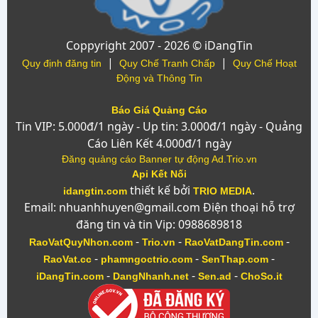
Coppyright 2007 - 2026 © iDangTin
|
|
Quy định đăng tin
Quy Chế Tranh Chấp
Quy Chế Hoạt
Động và Thông Tin
Báo Giá Quảng Cáo
Tin VIP: 5.000đ/1 ngày - Up tin: 3.000đ/1 ngày - Quảng
Cáo Liên Kết 4.000đ/1 ngày
Đăng quảng cáo Banner tự động Ad.Trio.vn
Api Kết Nối
thiết kế bởi
.
idangtin.com
TRIO MEDIA
Email: nhuanhhuyen@gmail.com Điện thoại hỗ trợ
đăng tin và tin Vip: 0988689818
-
-
-
RaoVatQuyNhon.com
Trio.vn
RaoVatDangTin.com
-
-
-
RaoVat.cc
phamngoctrio.com
SenThap.com
-
-
-
iDangTin.com
DangNhanh.net
Sen.ad
ChoSo.it