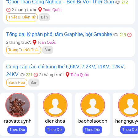
“Chổi Than Công Nghiệp – Bền Bỉ Với Thời Gian
212
2 tháng trước
Toàn Quốc
Thiết Bị Điện Tử
Bán
Tổng đại lý phân phối tấm Graphite, bột Graphite
219
2 tháng trước
Toàn Quốc
Trang Trí Nội Thất
Bán
Cung cấp cầu chì trung thế 6,6KV, 7.2KV, 11KV, 12KV,
24KV
221
2 tháng trước
Toàn Quốc
Bách Hóa
Bán
raovatquynh
dienkhoa
baoholaodon
hangnguy