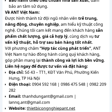
Bảo hành theo tiêu chuẩn nhà sản xuất
, đảm
bảo an tâm sử dụng.
Về ANT Việt Nam:
Được hình thành từ đội ngũ nhân viên
trẻ trung,
năng động, chuyên nghiệp
, am hiểu kỹ thuật công
nghệ. Chúng tôi cam kết mang đến khách hàng
sản
phẩm chất lượng, giá cả hợp lý
, cùng dịch vụ
tư
vấn kỹ thuật, hỗ trợ sau bán hàng tốt nhất
.
Với phương châm
“Hợp tác cùng phát triển”
, ANT
Việt Nam tự hào đồng hành cùng quý khách hàng,
góp phần mang lại
thành công và lợi ích bền vững
.
Liên hệ ngay để được tư vấn và đặt hàng:
Địa chỉ:
Số 43 – TT1, KĐT Văn Phú, Phường Kiến
Hưng, TP Hà Nội
Điện thoại:
0904 592 168 | 0986 475 548 | 0982 209
282
Email:
thanhdungant@gmail.com |
lannq.ant@gmail.com
Website:
thietbicongnghiepant.net