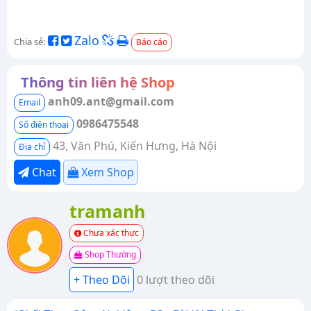
Zalo
Chia sẻ:
Báo cáo
Thông tin liên hệ Shop
anh09.ant@gmail.com
Email
0986475548
Số điện thoại
43, Văn Phú, Kiến Hưng, Hà Nội
Địa chỉ
Chat
Xem Shop
tramanh
Chưa xác thực
Shop Thường
0 lượt theo dõi