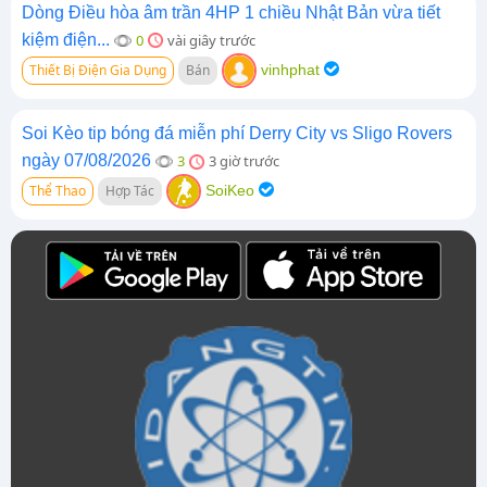
Dòng Điều hòa âm trần 4HP 1 chiều Nhật Bản vừa tiết
kiệm điện...
0
vài giây trước
Thiết Bị Điện Gia Dụng
Bán
vinhphat
Soi Kèo tip bóng đá miễn phí Derry City vs Sligo Rovers
ngày 07/08/2026
3
3 giờ trước
Thể Thao
Hợp Tác
SoiKeo