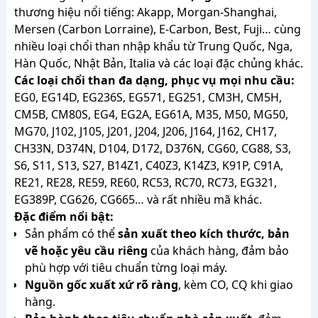
thương hiệu nổi tiếng: Akapp, Morgan-Shanghai,
Mersen (Carbon Lorraine), E-Carbon, Best, Fuji… cùng
nhiều loại chổi than nhập khẩu từ Trung Quốc, Nga,
Hàn Quốc, Nhật Bản, Italia và các loại đặc chủng khác.
Các loại chổi than đa dạng, phục vụ mọi nhu cầu:
EG0, EG14D, EG236S, EG571, EG251, CM3H, CM5H,
CM5B, CM80S, EG4, EG2A, EG61A, M35, M50, MG50,
MG70, J102, J105, J201, J204, J206, J164, J162, CH17,
CH33N, D374N, D104, D172, D376N, CG60, CG88, S3,
S6, S11, S13, S27, B14Z1, C40Z3, K14Z3, K91P, C91A,
RE21, RE28, RE59, RE60, RC53, RC70, RC73, EG321,
EG389P, CG626, CG665… và rất nhiều mã khác.
Đặc điểm nổi bật:
Sản phẩm có thể
sản xuất theo kích thước, bản
vẽ hoặc yêu cầu riêng
của khách hàng, đảm bảo
phù hợp với tiêu chuẩn từng loại máy.
Nguồn gốc xuất xứ rõ ràng
, kèm CO, CQ khi giao
hàng.