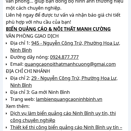
văn phòng… giúp bạn đồng bộ hình ảnh thương hiệu
một cách chuyên nghiệp.
Liên hệ ngay để được tư vấn và nhận báo giá chi tiết
phù hợp với nhu cầu của bạn!
BIỂN QUẢNG CÁO & NỘI THẤT MẠNH CƯỜNG
VĂN PHÒNG GIAO DỊCH
Địa chỉ 1:
945 - Nguyễn Công Trứ, Phường Hoa Lư,
Ninh Bình
Đường dây nóng:
0924.877.777
Email:
quangcaonoithatmanhcuong@gmai.com
ĐỊA CHỈ CHI NHÁNH
Địa chỉ 2:
29 - Nguyễn Công Trứ, Phường Hoa Lư,
Ninh Bình
Địa chỉ 3: Ga mới Ninh Bình
Trang web:
lambienquangcaoninhbinh.vn
Xem thêm:
Dịch vụ làm biển quảng cáo Ninh Bình uy tín, thi
công chuyên nghiệp
Thiết kế thi công biển quảng cáo Ninh Bình uy tín –