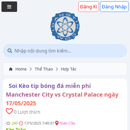
Đăng Kí
Đăng Nhập
Home
Thể Thao
Hợp Tác
Soi Kèo tip bóng đá miễn phí
Manchester City vs Crystal Palace ngày
17/05/2025
0 Lượt thích
260
17/5/2025 7:40:37
Toàn Cầu
Kèo Trận