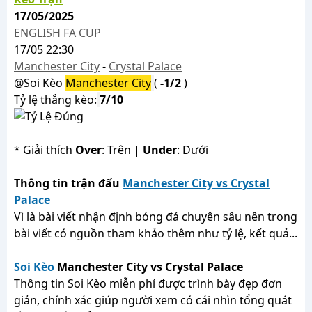
17/05/2025
ENGLISH FA CUP
17/05 22:30
Manchester City
-
Crystal Palace
@Soi Kèo
Manchester City
(
-1/2
)
Tỷ lệ thắng kèo:
7/10
* Giải thích
Over
: Trên |
Under
: Dưới
Thông tin trận đấu
Manchester City vs Crystal
Palace
Vì là bài viết nhận định bóng đá chuyên sâu nên trong
bài viết có nguồn tham khảo thêm như tỷ lệ, kết quả...
Soi Kèo
Manchester City vs Crystal Palace
Thông tin Soi Kèo miễn phí được trình bày đẹp đơn
giản, chính xác giúp người xem có cái nhìn tổng quát