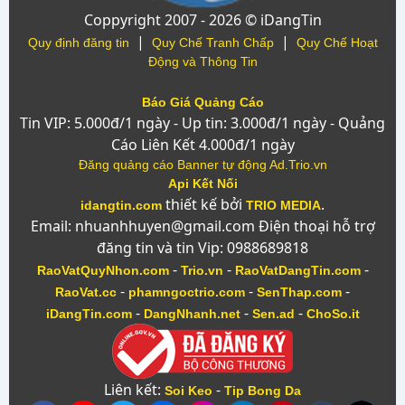
Coppyright 2007 - 2026 © iDangTin
|
|
Quy định đăng tin
Quy Chế Tranh Chấp
Quy Chế Hoạt
Động và Thông Tin
Báo Giá Quảng Cáo
Tin VIP: 5.000đ/1 ngày - Up tin: 3.000đ/1 ngày - Quảng
Cáo Liên Kết 4.000đ/1 ngày
Đăng quảng cáo Banner tự động Ad.Trio.vn
Api Kết Nối
thiết kế bởi
.
idangtin.com
TRIO MEDIA
Email: nhuanhhuyen@gmail.com Điện thoại hỗ trợ
đăng tin và tin Vip: 0988689818
-
-
-
RaoVatQuyNhon.com
Trio.vn
RaoVatDangTin.com
-
-
-
RaoVat.cc
phamngoctrio.com
SenThap.com
-
-
-
iDangTin.com
DangNhanh.net
Sen.ad
ChoSo.it
Liên kết:
-
Soi Keo
Tip Bong Da