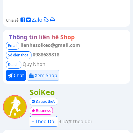
Zalo
Chia sẻ:
Thông tin liên hệ Shop
lienhesoikeo@gmail.com
Email
0988689818
Số điện thoại
Quy Nhơn
Địa chỉ
Chat
Xem Shop
SoiKeo
Đã xác thực
Business
3 lượt theo dõi