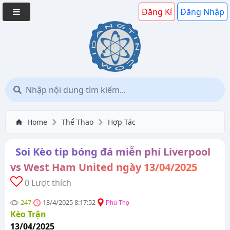
Đăng Kí
Đăng Nhập
Home
Thể Thao
Hợp Tác
Soi Kèo tip bóng đá miễn phí Liverpool
vs West Ham United ngày 13/04/2025
0 Lượt thích
247
13/4/2025 8:17:52
Phú Thọ
Kèo Trận
13/04/2025