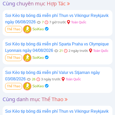
Cùng chuyên mục Hợp Tác
Soi Kèo tip bóng đá miễn phí Thun vs Vikingur Reykjavik
ngày 06/08/2026
7
7 giờ trước
Toàn Quốc
Thể Thao
SoiKeo
Soi Kèo tip bóng đá miễn phí Sparta Praha vs Olympique
Lyonnais ngày 04/08/2026
21
2 ngày trước
Toàn Quốc
Thể Thao
SoiKeo
Soi Kèo tip bóng đá miễn phí Valur vs Stjarnan ngày
03/08/2026
26
3 ngày trước
Toàn Quốc
Thể Thao
SoiKeo
Cùng danh mục Thể Thao
Soi Kèo tip bóng đá miễn phí Thun vs Vikingur Reykjavik