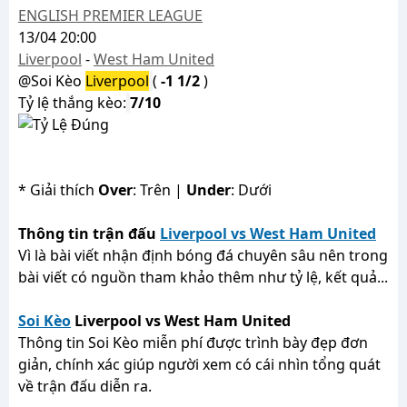
ENGLISH PREMIER LEAGUE
13/04 20:00
Liverpool
-
West Ham United
@Soi Kèo
Liverpool
(
-1 1/2
)
Tỷ lệ thắng kèo:
7/10
* Giải thích
Over
: Trên |
Under
: Dưới
Thông tin trận đấu
Liverpool vs West Ham United
Vì là bài viết nhận định bóng đá chuyên sâu nên trong
bài viết có nguồn tham khảo thêm như tỷ lệ, kết quả...
Soi Kèo
Liverpool vs West Ham United
Thông tin Soi Kèo miễn phí được trình bày đẹp đơn
giản, chính xác giúp người xem có cái nhìn tổng quát
về trận đấu diễn ra.