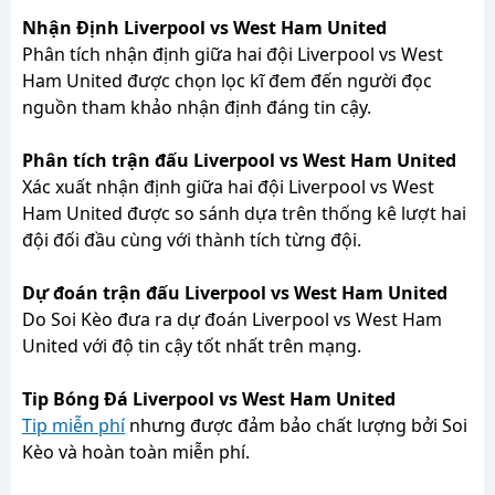
Nhận Định Liverpool vs West Ham United
Phân tích nhận định giữa hai đội Liverpool vs West
Ham United được chọn lọc kĩ đem đến người đọc
nguồn tham khảo nhận định đáng tin cậy.
Phân tích trận đấu Liverpool vs West Ham United
Xác xuất nhận định giữa hai đội Liverpool vs West
Ham United được so sánh dựa trên thống kê lượt hai
đội đối đầu cùng với thành tích từng đội.
Dự đoán trận đấu Liverpool vs West Ham United
Do Soi Kèo đưa ra dự đoán Liverpool vs West Ham
United với độ tin cậy tốt nhất trên mạng.
Tip Bóng Đá Liverpool vs West Ham United
Tip miễn phí
nhưng được đảm bảo chất lượng bởi Soi
Kèo và hoàn toàn miễn phí.