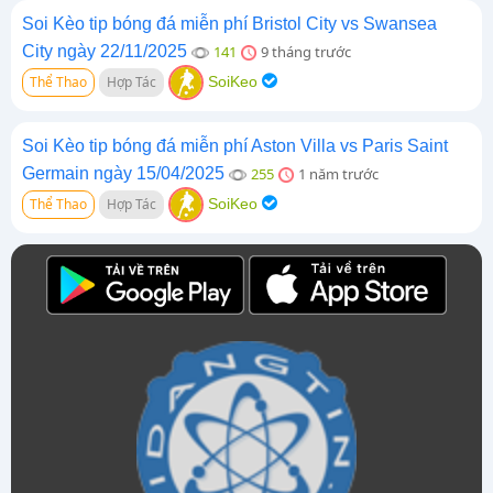
Soi Kèo tip bóng đá miễn phí Bristol City vs Swansea
City ngày 22/11/2025
141
9 tháng trước
Thể Thao
Hợp Tác
SoiKeo
Soi Kèo tip bóng đá miễn phí Aston Villa vs Paris Saint
Germain ngày 15/04/2025
255
1 năm trước
Thể Thao
Hợp Tác
SoiKeo