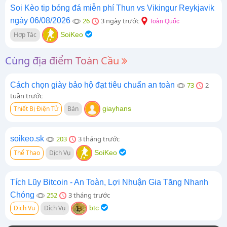
Soi Kèo tip bóng đá miễn phí Thun vs Vikingur Reykjavik
ngày 06/08/2026
26
3 ngày trước
Toàn Quốc
Hợp Tác
SoiKeo
Cùng địa điểm Toàn Cầu
Cách chọn giày bảo hộ đạt tiêu chuẩn an toàn
73
2
tuần trước
Thiết Bị Điện Tử
Bán
giayhans
soikeo.sk
203
3 tháng trước
Thể Thao
Dịch Vụ
SoiKeo
Tích Lũy Bitcoin - An Toàn, Lợi Nhuận Gia Tăng Nhanh
Chóng
252
3 tháng trước
Dịch Vụ
Dịch Vụ
btc