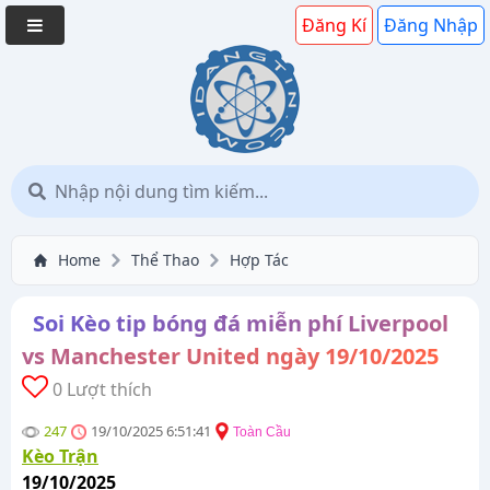
Đăng Kí
Đăng Nhập
Home
Thể Thao
Hợp Tác
Soi Kèo tip bóng đá miễn phí Liverpool
vs Manchester United ngày 19/10/2025
0 Lượt thích
247
19/10/2025 6:51:41
Toàn Cầu
Kèo Trận
19/10/2025