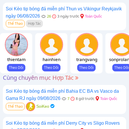
Soi Kèo tip bóng đá miễn phí Thun vs Vikingur Reykjavik
ngày 06/08/2026
26
3 ngày trước
Toàn Quốc
Thể Thao
Hợp Tác
thientam
hainhien
trangvang
sonprola
Cùng chuyên mục Hợp Tác
Soi Kèo tip bóng đá miễn phí Bahia EC BA vs Vasco da
Gama RJ ngày 09/08/2026
7
8 giờ trước
Toàn Quốc
Thể Thao
SoiKeo
Soi Kèo tip bóng đá miễn phí Derry City vs Sligo Rovers