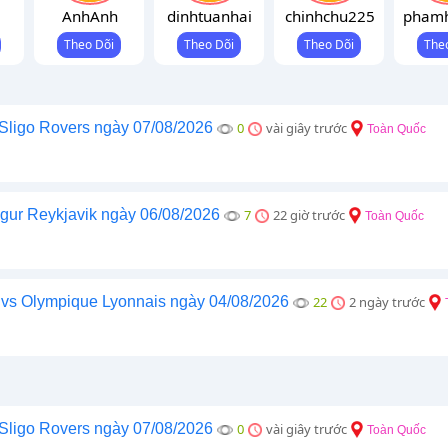
AnhAnh
dinhtuanhai
chinhchu225
pham
s Sligo Rovers ngày 07/08/2026
0
vài giây trước
Toàn Quốc
ngur Reykjavik ngày 06/08/2026
7
22 giờ trước
Toàn Quốc
a vs Olympique Lyonnais ngày 04/08/2026
22
2 ngày trước
s Sligo Rovers ngày 07/08/2026
0
vài giây trước
Toàn Quốc