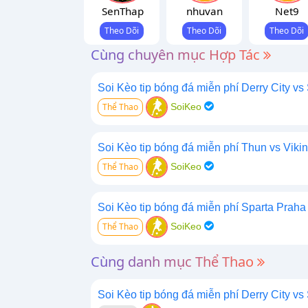
SenThap
nhuvan
Net9
Cùng chuyên mục Hợp Tác
Soi Kèo tip bóng đá miễn phí Derry City v
Thể Thao
SoiKeo
Soi Kèo tip bóng đá miễn phí Thun vs Viki
Thể Thao
SoiKeo
Soi Kèo tip bóng đá miễn phí Sparta Prah
Thể Thao
SoiKeo
Cùng danh mục Thể Thao
Soi Kèo tip bóng đá miễn phí Derry City v