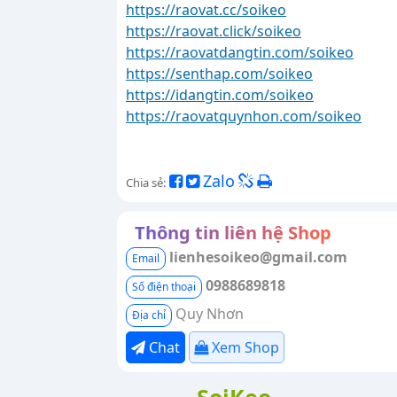
https://raovat.cc/soikeo
https://raovat.click/soikeo
https://raovatdangtin.com/soikeo
https://senthap.com/soikeo
https://idangtin.com/soikeo
https://raovatquynhon.com/soikeo
Zalo
Chia sẻ:
Thông tin liên hệ Shop
lienhesoikeo@gmail.com
Email
0988689818
Số điện thoại
Quy Nhơn
Địa chỉ
Chat
Xem Shop