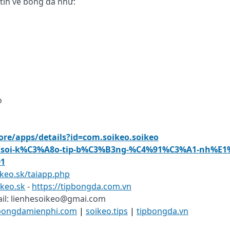
tin về bóng đá như:
o
ore/apps/details?id=com.soikeo.soikeo
pp/soi-k%C3%A8o-tip-b%C3%B3ng-%C4%91%C3%A1-nh%E
1
ikeo.sk/taiapp.php
ikeo.sk
-
https://tipbongda.com.vn
mail: lienhesoikeo@gmai.com
bongdamienphi.com
|
soikeo.tips
|
tipbongda.vn