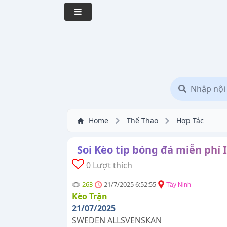
Home
Thể Thao
Hợp Tác
Soi Kèo tip bóng đá miễn phí
0 Lượt thích
263
21/7/2025 6:52:55
Tây Ninh
Kèo Trận
21/07/2025
SWEDEN ALLSVENSKAN