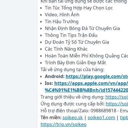
Khi bạn tải ứng dụng sẽ được các thông 
Tin Túc Tổng Hợp Hay Chọn Lọc
Video, Hình Ảnh
Tin Hậu Trường
Nhận Định Bóng Đá Từ Chuyên Gia
Thông Tin Tips Trận Đấu
Dự Đoán Tỷ Số Từ Chuyên Gia
Các Tính Năng Khác
Hoàn Toàn Miễn Phí Không Quảng Cá
Trình Bày Đơn Giản Đẹp Mắt
Tải về ứng dụng tại cửa hàng:
Android:
https://play.google.com/st
Ios:
https://apps.apple.com/vn/a
%C4%91%E1%BB%8Bnh/id157444220
Trang giới thiệu về ứng dụng:
https://so
Ứng dụng được cung cấp bởi:
https://so
Hỗ trợ điện thoại/Zalo: 0988689818 - E
Tên miền:
soikeo.sk
|
soikeo1.com
|
tip
https://trio.vn/soikeo