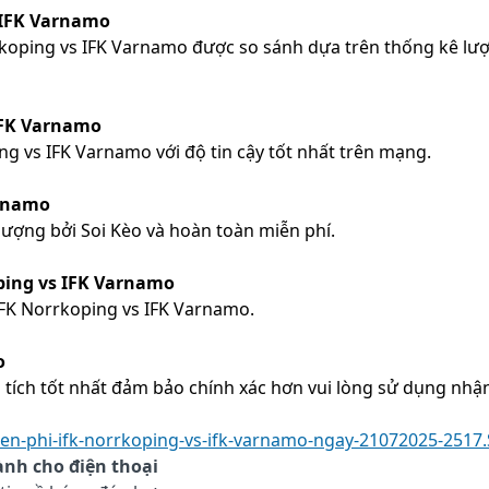
 IFK Varnamo
rkoping vs IFK Varnamo được so sánh dựa trên thống kê lượt
IFK Varnamo
g vs IFK Varnamo với độ tin cậy tốt nhất trên mạng.
arnamo
ợng bởi Soi Kèo và hoàn toàn miễn phí.
oping vs IFK Varnamo
IFK Norrkoping vs IFK Varnamo.
o
tích tốt nhất đảm bảo chính xác hơn vui lòng sử dụng nhận
mien-phi-ifk-norrkoping-vs-ifk-varnamo-ngay-21072025-2517
ành cho điện thoại