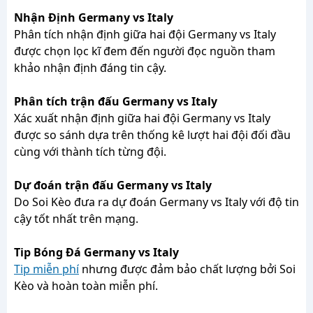
Nhận Định Germany vs Italy
Phân tích nhận định giữa hai đội Germany vs Italy
được chọn lọc kĩ đem đến người đọc nguồn tham
khảo nhận định đáng tin cậy.
Phân tích trận đấu Germany vs Italy
Xác xuất nhận định giữa hai đội Germany vs Italy
được so sánh dựa trên thống kê lượt hai đội đối đầu
cùng với thành tích từng đội.
Dự đoán trận đấu Germany vs Italy
Do Soi Kèo đưa ra dự đoán Germany vs Italy với độ tin
cậy tốt nhất trên mạng.
Tip Bóng Đá Germany vs Italy
Tip miễn phí
nhưng được đảm bảo chất lượng bởi Soi
Kèo và hoàn toàn miễn phí.