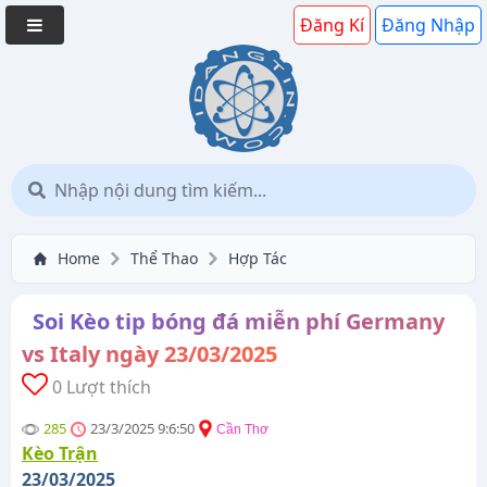
Đăng Kí
Đăng Nhập
Home
Thể Thao
Hợp Tác
Soi Kèo tip bóng đá miễn phí Germany
vs Italy ngày 23/03/2025
0 Lượt thích
285
23/3/2025 9:6:50
Cần Thơ
Kèo Trận
23/03/2025