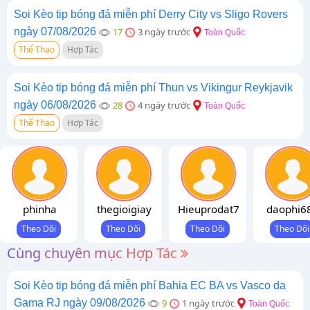
Soi Kèo tip bóng đá miễn phí Derry City vs Sligo Rovers
ngày 07/08/2026
17
3 ngày trước
Toàn Quốc
Thể Thao
Hợp Tác
Soi Kèo tip bóng đá miễn phí Thun vs Vikingur Reykjavik
ngày 06/08/2026
28
4 ngày trước
Toàn Quốc
Thể Thao
Hợp Tác
phinha
thegioigiay
Hieuprodat7
daophi6
Cùng chuyên mục Hợp Tác
Soi Kèo tip bóng đá miễn phí Bahia EC BA vs Vasco da
Gama RJ ngày 09/08/2026
9
1 ngày trước
Toàn Quốc