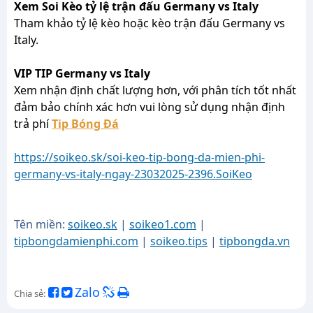
Xem Soi Kèo tỷ lệ trận đấu Germany vs Italy
Tham khảo tỷ lệ kèo hoặc kèo trận đấu Germany vs
Italy.
VIP TIP Germany vs Italy
Xem nhận định chất lượng hơn, với phân tích tốt nhất
đảm bảo chính xác hơn vui lòng sử dụng nhận định
trả phí
Tip Bóng Đá
https://soikeo.sk/soi-keo-tip-bong-da-mien-phi-
germany-vs-italy-ngay-23032025-2396.SoiKeo
Tên miền:
soikeo.sk
|
soikeo1.com
|
tipbongdamienphi.com
|
soikeo.tips
|
tipbongda.vn
Zalo
Chia sẻ: