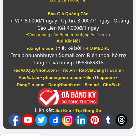
Báo Giá Quảng Cáo
Tin VIP: 5.000đ/1 ngày - Up tin: 3.000đ/1 ngày - Quảng
Cáo Liên Kết 4.000đ/1 ngày
Đăng quảng cáo Banner tự động Ad.Trio.vn
Api Kết Nối
thiết kế bởi
.
idangtin.com
TRIO MEDIA
Email: nhuanhhuyen@gmail.com Điện thoại hỗ trợ
đăng tin và tin Vip: 0988689818
-
-
-
RaoVatQuyNhon.com
Trio.vn
RaoVatDangTin.com
-
-
-
RaoVat.cc
phamngoctrio.com
SenThap.com
-
-
-
iDangTin.com
DangNhanh.net
Sen.ad
ChoSo.it
Liên kết:
-
Soi Keo
Tip Bong Da