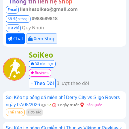
Thông tin liên hệ Shop
lienhesoikeo@gmail.com
Email
0988689818
Số điện thoại
Quy Nhơn
Địa chỉ
Chat
Xem Shop
SoiKeo
Đã xác thực
Business
3 lượt theo dõi
Soi Kèo tip bóng đá miễn phí Derry City vs Sligo Rovers
ngày 07/08/2026
12
1 ngày trước
Toàn Quốc
Thể Thao
Hợp Tác
Soi Kèo tip bóng đá miễn phí Thun vs Vikingur Reykjavik