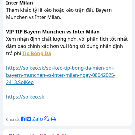
Inter Milan
Tham khảo tỷ lệ kèo hoặc kèo trận đấu Bayern
Munchen vs Inter Milan.
VIP TIP Bayern Munchen vs Inter Milan
Xem nhận định chất lượng hơn, với phân tích tốt nhất
đảm bảo chính xác hơn vui lòng sử dụng nhận định
trả phí
Tip Bóng Đá
https://soikeo.sk/soi-keo-tip-bong-da-mien-phi-
bayern-munchen-vs-inter-milan-ngay-08042025-
2413.SoiKeo
https://soikeo.sk
Zalo
Chia sẻ: