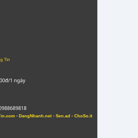
g Tin
000đ/1 ngày
 0988689818
-
-
-
Tin.com
DangNhanh.net
Sen.ad
ChoSo.it