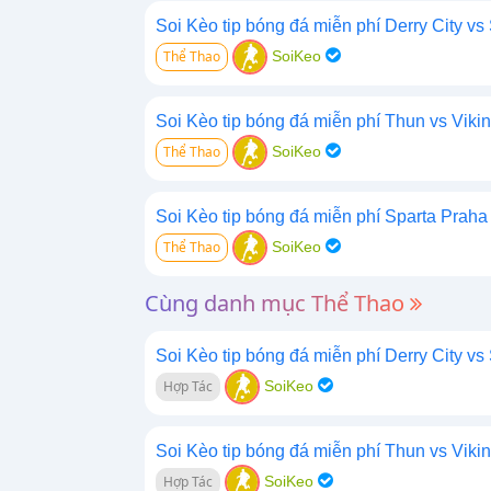
Soi Kèo tip bóng đá miễn phí Derry City v
Thể Thao
SoiKeo
Soi Kèo tip bóng đá miễn phí Thun vs Viki
Thể Thao
SoiKeo
Soi Kèo tip bóng đá miễn phí Sparta Prah
Thể Thao
SoiKeo
Cùng danh mục Thể Thao
Soi Kèo tip bóng đá miễn phí Derry City v
Hợp Tác
SoiKeo
Soi Kèo tip bóng đá miễn phí Thun vs Viki
Hợp Tác
SoiKeo