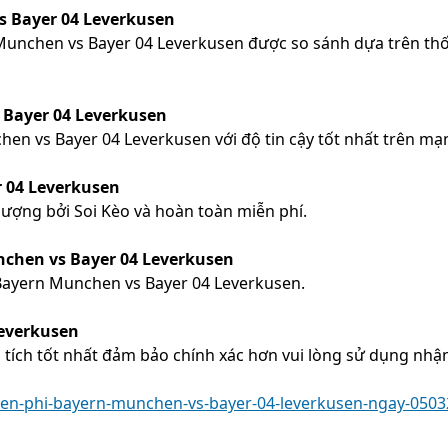
s Bayer 04 Leverkusen
Munchen vs Bayer 04 Leverkusen được so sánh dựa trên thốn
 Bayer 04 Leverkusen
en vs Bayer 04 Leverkusen với độ tin cậy tốt nhất trên mạ
 04 Leverkusen
ợng bởi Soi Kèo và hoàn toàn miễn phí.
nchen vs Bayer 04 Leverkusen
Bayern Munchen vs Bayer 04 Leverkusen.
Leverkusen
tích tốt nhất đảm bảo chính xác hơn vui lòng sử dụng nhận
mien-phi-bayern-munchen-vs-bayer-04-leverkusen-ngay-050