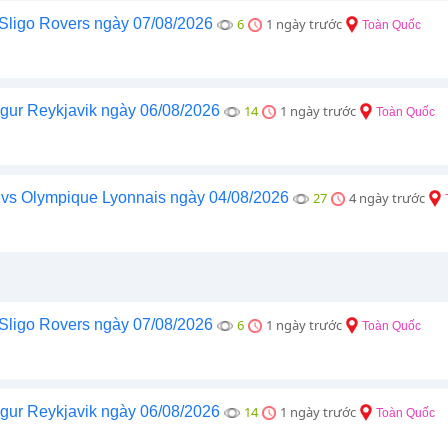
s Sligo Rovers ngày 07/08/2026
6
1 ngày trước
Toàn Quốc
ngur Reykjavik ngày 06/08/2026
14
1 ngày trước
Toàn Quốc
a vs Olympique Lyonnais ngày 04/08/2026
27
4 ngày trước
s Sligo Rovers ngày 07/08/2026
6
1 ngày trước
Toàn Quốc
ngur Reykjavik ngày 06/08/2026
14
1 ngày trước
Toàn Quốc