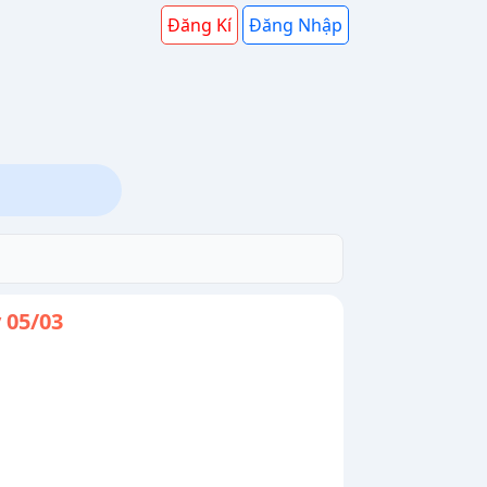
Đăng Kí
Đăng Nhập
 05/03