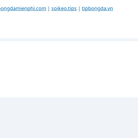
bongdamienphi.com
|
soikeo.tips
|
tipbongda.vn