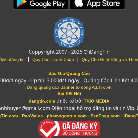
Coppyright 2007 - 2026 © iDangTin
|
|
định đăng tin
Quy Chế Tranh Chấp
Quy Chế Hoạt Động và Thôn
Báo Giá Quảng Cáo
.000đ/1 ngày - Up tin: 3.000đ/1 ngày - Quảng Cáo Liên Kết 4.
Đăng quảng cáo Banner tự động Ad.Trio.vn
Api Kết Nối
thiết kế bởi
.
idangtin.com
TRIO MEDIA
anhhuyen@gmail.com Điện thoại hỗ trợ đăng tin và tin Vip:
-
-
-
-
gTin.com
RaoVat.cc
phamngoctrio.com
SenThap.com
iDang