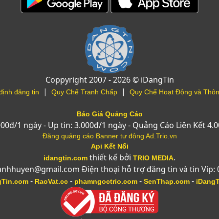
Coppyright 2007 - 2026 © iDangTin
|
|
định đăng tin
Quy Chế Tranh Chấp
Quy Chế Hoạt Động và Thôn
Báo Giá Quảng Cáo
.000đ/1 ngày - Up tin: 3.000đ/1 ngày - Quảng Cáo Liên Kết 4.
Đăng quảng cáo Banner tự động Ad.Trio.vn
Api Kết Nối
thiết kế bởi
.
idangtin.com
TRIO MEDIA
anhhuyen@gmail.com Điện thoại hỗ trợ đăng tin và tin Vip:
-
-
-
-
gTin.com
RaoVat.cc
phamngoctrio.com
SenThap.com
iDang