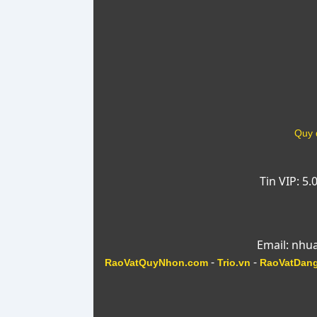
Quy 
Tin VIP: 5
Email: nhu
-
-
RaoVatQuyNhon.com
Trio.vn
RaoVatDan