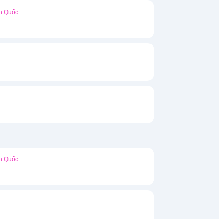
n Quốc
n Quốc