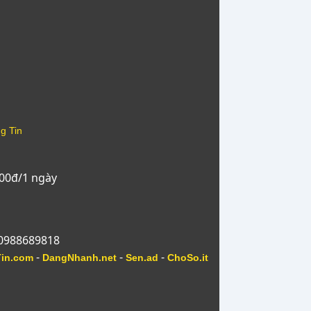
g Tin
000đ/1 ngày
 0988689818
-
-
-
Tin.com
DangNhanh.net
Sen.ad
ChoSo.it