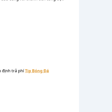
 định trả phí
Tip Bóng Đá