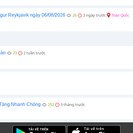
ngur Reykjavik ngày 06/08/2026
26
3 ngày trước
Toàn Quốc
oàn
73
2 tuần trước
a Tăng Nhanh Chóng
252
3 tháng trước