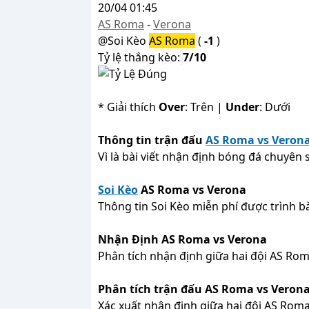
20/04 01:45
AS Roma
-
Verona
@Soi Kèo
AS Roma
(
-1
)
Tỷ lệ thắng kèo:
7/10
* Giải thích
Over
: Trên |
Under
: Dưới
Thông tin trận đấu
AS Roma vs Veron
Vì là bài viết nhận định bóng đá chuyên 
Soi Kèo
AS Roma vs Verona
Thông tin Soi Kèo miễn phí được trình bà
Nhận Định AS Roma vs Verona
Phân tích nhận định giữa hai đội AS Ro
Phân tích trận đấu AS Roma vs Veron
Xác xuất nhận định giữa hai đội AS Roma