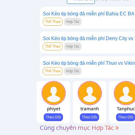
Soi Kèo tip bóng đá miễn phí Bahia EC B
Thể Thao
Hợp Tác
Soi Kèo tip bóng đá miễn phí Derry City v
Thể Thao
Hợp Tác
Soi Kèo tip bóng đá miễn phí Thun vs Viki
Thể Thao
Hợp Tác
phiyet
tramanh
Tanphuc
Cùng chuyên mục Hợp Tác