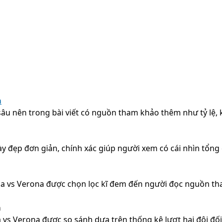
a
sâu nên trong bài viết có nguồn tham khảo thêm như tỷ lệ, k
y đẹp đơn giản, chính xác giúp người xem có cái nhìn tổng 
ma vs Verona được chọn lọc kĩ đem đến người đọc nguồn th
a
 vs Verona được so sánh dựa trên thống kê lượt hai đội đối