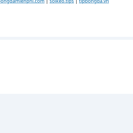
bongdamienphi.com
|
soikeo.tips
|
tipbongda.vn