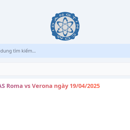
 AS Roma vs Verona ngày 19/04/2025