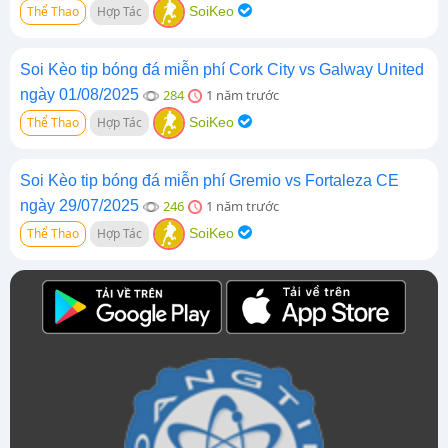
Thể Thao
Hợp Tác
SoiKeo
Soi Kèo tip bóng đá miễn phí Cork City vs Galway United
ngày 01/08/2025
284
1 năm trước
Thể Thao
Hợp Tác
SoiKeo
Soi Kèo tip bóng đá miễn phí Gremio vs Fortaleza CE
ngày 29/07/2025
246
1 năm trước
Thể Thao
Hợp Tác
SoiKeo