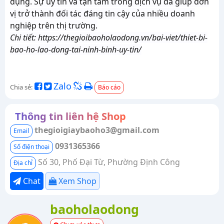
dụng. Sự uy tín và tận tâm trong dịch vụ đã giúp đơn
vị trở thành đối tác đáng tin cậy của nhiều doanh
nghiệp trên thị trường.
Chi tiết: https://thegioibaoholaodong.vn/bai-viet/thiet-bi-
bao-ho-lao-dong-tai-ninh-binh-uy-tin/
Zalo
Chia sẻ:
Báo cáo
Thông tin liên hệ Shop
thegioigiaybaoho3@gmail.com
Email
0931365366
Số điện thoại
Số 30, Phố Đại Từ, Phường Định Công
Địa chỉ
Chat
Xem Shop
baoholaodong