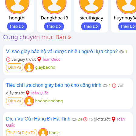
hongthi
Dangkhoa13
sieuthigiay
huynhuy8
Cùng chuyên mục Bán
Vì sao giày bảo hộ vải được nhiều người lựa chọn?
1
vài giây trước
Toàn Quốc
Dịch Vụ
giaybaoho
Tiêu chí lựa chọn giày bảo hộ cho công trình
1
vài
giây trước
Toàn Quốc
Dịch Vụ
baoholaodong
Dịch Vụ Gửi Hàng Đi Hà Tĩnh
24
16 giờ trước
Toàn
Quốc
Thiết Bị Điện Tử
baole