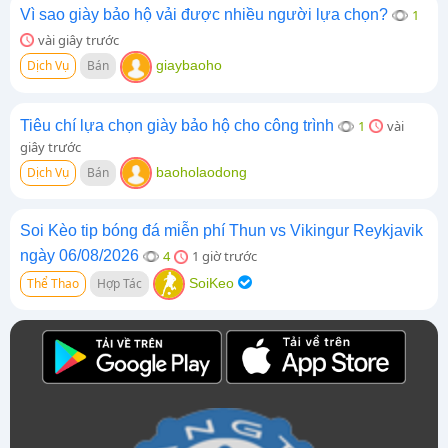
Vì sao giày bảo hộ vải được nhiều người lựa chọn?
1
vài giây trước
Dịch Vụ
Bán
giaybaoho
Tiêu chí lựa chọn giày bảo hộ cho công trình
1
vài
giây trước
Dịch Vụ
Bán
baoholaodong
Soi Kèo tip bóng đá miễn phí Thun vs Vikingur Reykjavik
ngày 06/08/2026
4
1 giờ trước
Thể Thao
Hợp Tác
SoiKeo