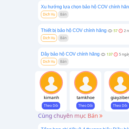
Xu hướng lựa chọn bảo hộ COV chính hã
Dịch Vụ
Bán
Thiết bị bảo hộ COV chính hãng
57
2 
Dịch Vụ
Bán
Dây bảo hộ COV chính hãng
137
5 ngà
Dịch Vụ
Bán
kimanh
tamkhoe
giayzibe
Cùng chuyên mục Bán