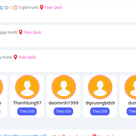
ng
2
5 giờ trước
Toàn Quốc
ngày trước
Toàn Quốc
y trước
Toàn Quốc
n
Thanhtung97
daominh1999
dqvuongbds9
dun