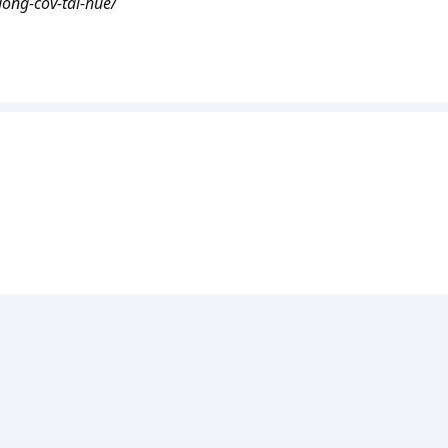
dong-cov-tai-hue/