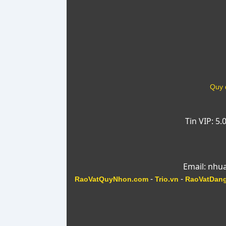
Quy 
Tin VIP: 5
Email: nhu
-
-
RaoVatQuyNhon.com
Trio.vn
RaoVatDan