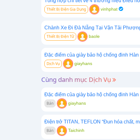
Tổng hợp chi tiết về 4 thương hiệu Điều hòa
Thiết Bị Điện Gia Dụng
vinhphat
Chành Xe Đi Đà Nẵng Tại Vận Tải Phượn
Thiết Bị Điện Tử
baole
Đặc điểm của giày bảo hộ chống đinh Hàn
Dịch Vụ
giayhans
Cùng danh mục Dịch Vụ
Đặc điểm của giày bảo hộ chống đinh Hàn
Bán
giayhans
Điện trở TITAN, TEFLON “Đun hóa chất, m
Bán
Taichinh