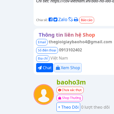
Chi tiết: https://cov-vietnam.vn/bao-ho-lao-
Zalo
Chia sẻ:
Báo cáo
Thông tin liên hệ Shop
thegioigiaybaoho4@gmail.com
Email
0913102402
Số điện thoại
Việt Nam
Địa chỉ
Chat
Xem Shop
baoho3m
Chưa xác thực
Shop Thường
0 lượt theo dõi