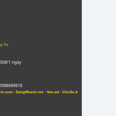
g Tin
000đ/1 ngày
 0988689818
-
-
-
Tin.com
DangNhanh.net
Sen.ad
ChoSo.it