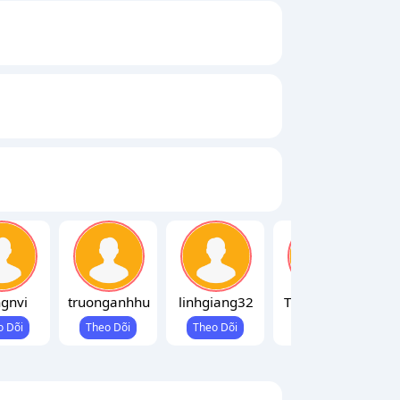
gnvi
truonganhhu
linhgiang32
TrucPhuongI
n