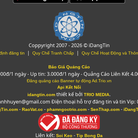
Coppyright 2007 - 2026 © iDangTin
|
|
định đăng tin
Quy Chế Tranh Chấp
Quy Chế Hoạt Động và Thôn
Báo Giá Quảng Cáo
.000đ/1 ngày - Up tin: 3.000đ/1 ngày - Quảng Cáo Liên Kết 4.
Đăng quảng cáo Banner tự động Ad.Trio.vn
Api Kết Nối
thiết kế bởi
.
idangtin.com
TRIO MEDIA
anhhuyen@gmail.com Điện thoại hỗ trợ đăng tin và tin Vip:
-
-
-
-
gTin.com
RaoVat.cc
phamngoctrio.com
SenThap.com
iDang
Liên kết:
-
Soi Keo
Tip Bong Da