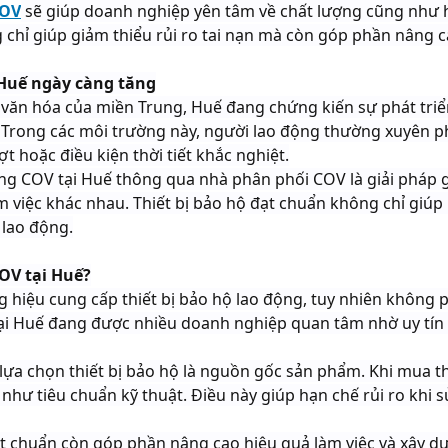
COV
sẽ giúp doanh nghiệp yên tâm về chất lượng cũng như h
g chỉ giúp giảm thiểu rủi ro tai nạn mà còn góp phần nâng
 Huế ngày càng tăng
 văn hóa của miền Trung, Huế đang chứng kiến sự phát tri
t. Trong các môi trường này, người lao động thường xuyên p
 hoặc điều kiện thời tiết khắc nghiệt.
 động COV tại Huế thông qua nhà phân phối COV là giải phá
m việc khác nhau. Thiết bị bảo hộ đạt chuẩn không chỉ giú
 lao động.
COV tại Huế?
ng hiệu cung cấp thiết bị bảo hộ lao động, tuy nhiên khôn
ại Huế đang được nhiều doanh nghiệp quan tâm nhờ uy tín
lựa chọn thiết bị bảo hộ là nguồn gốc sản phẩm. Khi mua 
 như tiêu chuẩn kỹ thuật. Điều này giúp hạn chế rủi ro kh
đạt chuẩn còn góp phần nâng cao hiệu quả làm việc và xây 