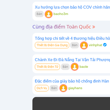
Xu hướng lựa chọn bảo hộ COV chính hã
Bán
baoho3m
Cùng địa điểm Toàn Quốc
Tổng hợp chi tiết về 4 thương hiệu Điều hòa
Thiết Bị Điện Gia Dụng
Bán
vinhphat
Chành Xe Đi Đà Nẵng Tại Vận Tải Phượn
Thiết Bị Điện Tử
Bán
baole
Đặc điểm của giày bảo hộ chống đinh Hàn
Dịch Vụ
Bán
giayhans