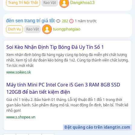
Trang Trí Nội Thất
Rao Vặt
Dangkhoa13
đèn sen trang trí giá tốt
282
1 năm trước
Dịch Vụ
Rao Vặt
tuongphatgiao
Soi Kèo Nhận Định Tip Bóng Đá Uy Tín Số 1
Xem nhận định bóng đá hàng ngày cùng tip bóng đá miễn phí chất lượng
nhất. Xem tỷ số dự đoán kèo bóng đá 1x2. Cùng tip thành viên chất lượng.
Tin tức mới nhất
www.soikeo.sk
Máy tính Mini PC Intel Core i5 Gen 3 RAM 8GB SSD
120GB để bàn tiết kiệm điện
Giá chỉ 1 triệu 2. Bảo hành 01 tháng. Lỗi kỹ thuật đổi 1 đổi 1 trong thời
gian bảo hành. Sản phẩm đúng mô tả. Hoạt động ổn định, bền bỉ. Thiết kế
nhỏ gọn!
www.s.shopee.vn
Đặt quảng cáo trên idangtin.com