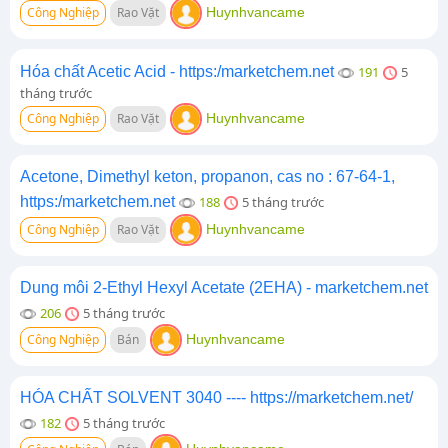
Công Nghiệp
Rao Vặt
Huynhvancame
Hóa chất Acetic Acid - https:/marketchem.net
191
5
tháng trước
Công Nghiệp
Rao Vặt
Huynhvancame
Acetone, Dimethyl keton, propanon, cas no : 67-64-1,
https:/marketchem.net
188
5 tháng trước
Công Nghiệp
Rao Vặt
Huynhvancame
Dung môi 2-Ethyl Hexyl Acetate (2EHA) - marketchem.net
206
5 tháng trước
Công Nghiệp
Bán
Huynhvancame
HÓA CHẤT SOLVENT 3040 ---- https://marketchem.net/
182
5 tháng trước