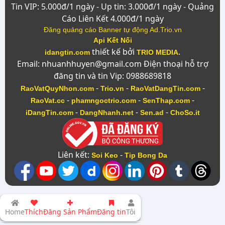
Tin VIP: 5.000đ/1 ngày - Up tin: 3.000đ/1 ngày - Quảng
Cáo Liên Kết 4.000đ/1 ngày
Đăng quảng cáo Banner tự động Ad.Trio.vn
Api Kết Nối
thiết kế bởi
.
idangtin.com
TRIO MEDIA
Email: nhuanhhuyen@gmail.com Điện thoại hỗ trợ
đăng tin và tin Vip: 0988689818
-
-
-
RaoVatQuyNhon.com
Trio.vn
RaoVatDangTin.com
-
-
-
RaoVat.cc
phamngoctrio.com
SenThap.com
-
-
-
iDangTin.com
DangNhanh.net
Sen.ad
ChoSo.it
Liên kết:
-
Soi Keo
Tip Bong Da
Home
Thích
Đăng Sản Phẩm
Đăng tin
Tôi