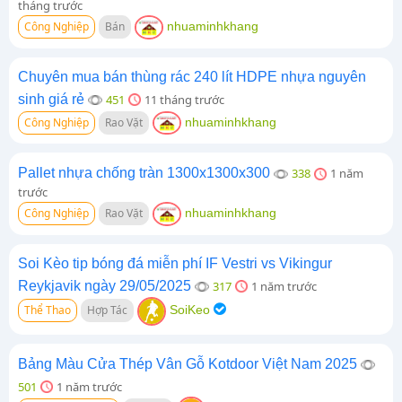
tháng trước
Công Nghiệp
Bán
nhuaminhkhang
Chuyên mua bán thùng rác 240 lít HDPE nhựa nguyên
sinh giá rẻ
451
11 tháng trước
Công Nghiệp
Rao Vặt
nhuaminhkhang
Pallet nhựa chống tràn 1300x1300x300
338
1 năm
trước
Công Nghiệp
Rao Vặt
nhuaminhkhang
Soi Kèo tip bóng đá miễn phí IF Vestri vs Vikingur
Reykjavik ngày 29/05/2025
317
1 năm trước
Thể Thao
Hợp Tác
SoiKeo
Bảng Màu Cửa Thép Vân Gỗ Kotdoor Việt Nam 2025
501
1 năm trước