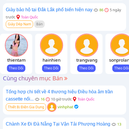
Giày bảo hộ tại Đắk Lắk phổ biến hiện nay
86
5 ngày
trước
Toàn Quốc
Giày Dép Nam
Bán
thientam
hainhien
trangvang
sonprola
Cùng chuyên mục Bán
Tổng hợp chi tiết về 4 thương hiệu Điều hòa âm trần
cassette nổi...
16
10 giờ trước
Toàn Quốc
Thiết Bị Điện Gia Dụng
vinhphat
Chành Xe Đi Đà Nẵng Tại Vận Tải Phượng Hoàng
13