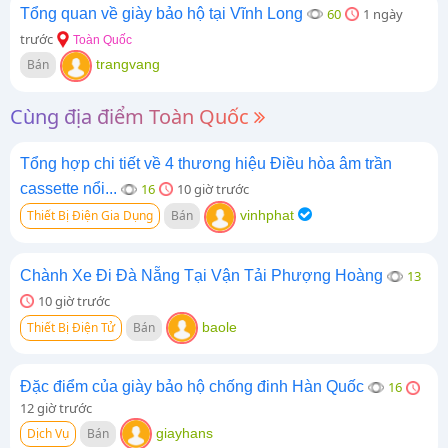
Tổng quan về giày bảo hộ tại Vĩnh Long
60
1 ngày
trước
Toàn Quốc
Bán
trangvang
Cùng địa điểm Toàn Quốc
Tổng hợp chi tiết về 4 thương hiệu Điều hòa âm trần
cassette nổi...
16
10 giờ trước
Thiết Bị Điện Gia Dụng
Bán
vinhphat
Chành Xe Đi Đà Nẵng Tại Vận Tải Phượng Hoàng
13
10 giờ trước
Thiết Bị Điện Tử
Bán
baole
Đặc điểm của giày bảo hộ chống đinh Hàn Quốc
16
12 giờ trước
Dịch Vụ
Bán
giayhans