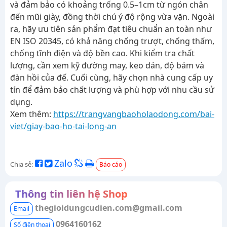
và đảm bảo có khoảng trống 0.5–1cm từ ngón chân
đến mũi giày, đồng thời chú ý độ rộng vừa vặn. Ngoài
ra, hãy ưu tiên sản phẩm đạt tiêu chuẩn an toàn như
EN ISO 20345, có khả năng chống trượt, chống thấm,
chống tĩnh điện và độ bền cao. Khi kiểm tra chất
lượng, cần xem kỹ đường may, keo dán, độ bám và
đàn hồi của đế. Cuối cùng, hãy chọn nhà cung cấp uy
tín để đảm bảo chất lượng và phù hợp với nhu cầu sử
dụng.
Xem thêm:
https://trangvangbaoholaodong.com/bai-
viet/giay-bao-ho-tai-long-an
Zalo
Chia sẻ:
Báo cáo
Thông tin liên hệ Shop
thegioidungcudien.com@gmail.com
Email
0964160162
Số điện thoại