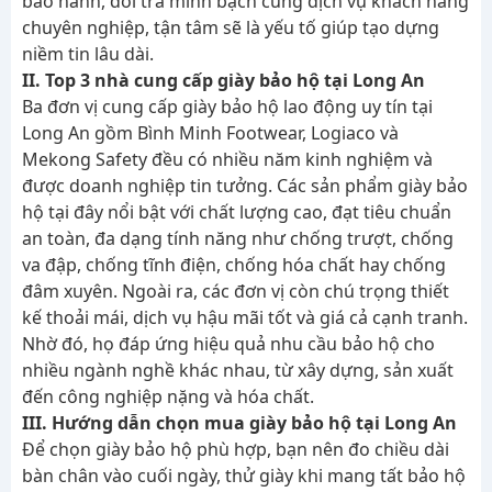
bảo hành, đổi trả minh bạch cùng dịch vụ khách hàng
chuyên nghiệp, tận tâm sẽ là yếu tố giúp tạo dựng
niềm tin lâu dài.
II. Top 3 nhà cung cấp giày bảo hộ tại Long An
Ba đơn vị cung cấp giày bảo hộ lao động uy tín tại
Long An gồm Bình Minh Footwear, Logiaco và
Mekong Safety đều có nhiều năm kinh nghiệm và
được doanh nghiệp tin tưởng. Các sản phẩm giày bảo
hộ tại đây nổi bật với chất lượng cao, đạt tiêu chuẩn
an toàn, đa dạng tính năng như chống trượt, chống
va đập, chống tĩnh điện, chống hóa chất hay chống
đâm xuyên. Ngoài ra, các đơn vị còn chú trọng thiết
kế thoải mái, dịch vụ hậu mãi tốt và giá cả cạnh tranh.
Nhờ đó, họ đáp ứng hiệu quả nhu cầu bảo hộ cho
nhiều ngành nghề khác nhau, từ xây dựng, sản xuất
đến công nghiệp nặng và hóa chất.
III. Hướng dẫn chọn mua giày bảo hộ tại Long An
Để chọn giày bảo hộ phù hợp, bạn nên đo chiều dài
bàn chân vào cuối ngày, thử giày khi mang tất bảo hộ