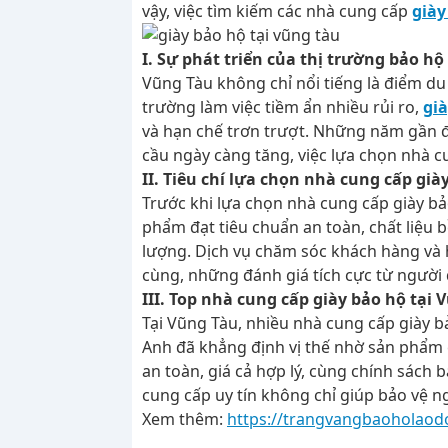
vậy, việc tìm kiếm các nhà cung cấp
giày
I. Sự phát triển của thị trường bảo hộ
Vũng Tàu không chỉ nổi tiếng là điểm du
trường làm việc tiềm ẩn nhiều rủi ro,
gi
và hạn chế trơn trượt. Những năm gần đ
cầu ngày càng tăng, việc lựa chọn nhà c
II. Tiêu chí lựa chọn nhà cung cấp già
Trước khi lựa chọn nhà cung cấp giày bảo 
phẩm đạt tiêu chuẩn an toàn, chất liệu bề
lượng. Dịch vụ chăm sóc khách hàng và h
cùng, những đánh giá tích cực từ người 
III. Top nhà cung cấp giày bảo hộ tại 
Tại Vũng Tàu, nhiều nhà cung cấp giày 
Anh đã khẳng định vị thế nhờ sản phẩm c
an toàn, giá cả hợp lý, cùng chính sách
cung cấp uy tín không chỉ giúp bảo vệ n
Xem thêm:
https://trangvangbaoholaodo