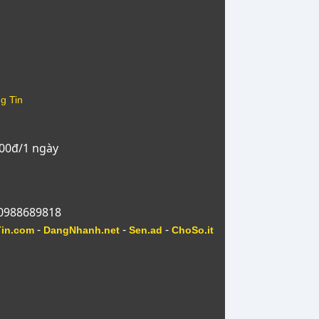
g Tin
000đ/1 ngày
 0988689818
-
-
-
Tin.com
DangNhanh.net
Sen.ad
ChoSo.it