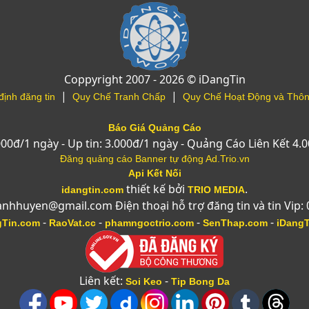
Coppyright 2007 - 2026 © iDangTin
|
|
định đăng tin
Quy Chế Tranh Chấp
Quy Chế Hoạt Động và Thôn
Báo Giá Quảng Cáo
.000đ/1 ngày - Up tin: 3.000đ/1 ngày - Quảng Cáo Liên Kết 4.
Đăng quảng cáo Banner tự động Ad.Trio.vn
Api Kết Nối
thiết kế bởi
.
idangtin.com
TRIO MEDIA
anhhuyen@gmail.com Điện thoại hỗ trợ đăng tin và tin Vip:
-
-
-
-
gTin.com
RaoVat.cc
phamngoctrio.com
SenThap.com
iDang
Liên kết:
-
Soi Keo
Tip Bong Da