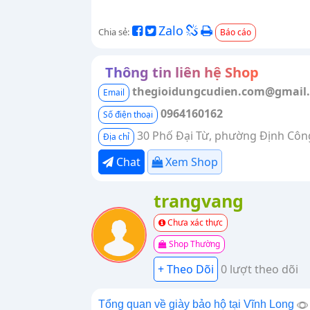
Zalo
Chia sẻ:
Báo cáo
Thông tin liên hệ Shop
thegioidungcudien.com@gmail
Email
0964160162
Số điện thoại
30 Phố Đại Từ, phường Định Côn
Địa chỉ
Chat
Xem Shop
trangvang
Chưa xác thực
Shop Thường
0 lượt theo dõi
Tổng quan về giày bảo hộ tại Vĩnh Long