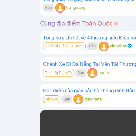
Bán
trangvang
Cùng địa điểm Toàn Quốc
Tổng hợp chi tiết về 4 thương hiệu Điều hòa
Thiết Bị Điện Gia Dụng
Bán
vinhphat
Chành Xe Đi Đà Nẵng Tại Vận Tải Phượn
Thiết Bị Điện Tử
Bán
baole
Đặc điểm của giày bảo hộ chống đinh Hàn
Dịch Vụ
Bán
giayhans