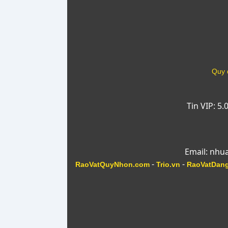
Quy 
Tin VIP: 5
Email: nhu
-
-
RaoVatQuyNhon.com
Trio.vn
RaoVatDan