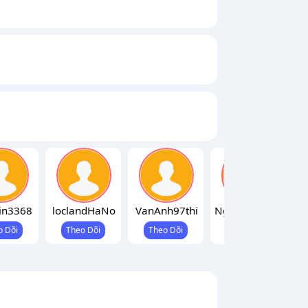
in3368
loclandHaNo
VanAnh97thi
Nguyenhohuu