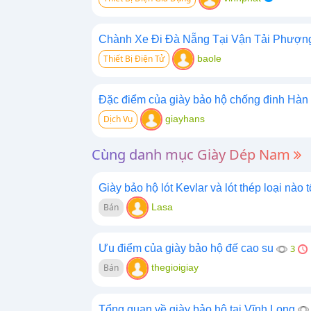
Chành Xe Đi Đà Nẵng Tại Vận Tải Phượn
Thiết Bị Điện Tử
baole
Đặc điểm của giày bảo hộ chống đinh Hàn
Dịch Vụ
giayhans
Cùng danh mục Giày Dép Nam
Giày bảo hộ lót Kevlar và lót thép loại nào t
Bán
Lasa
Ưu điểm của giày bảo hộ đế cao su
3
Bán
thegioigiay
Tổng quan về giày bảo hộ tại Vĩnh Long