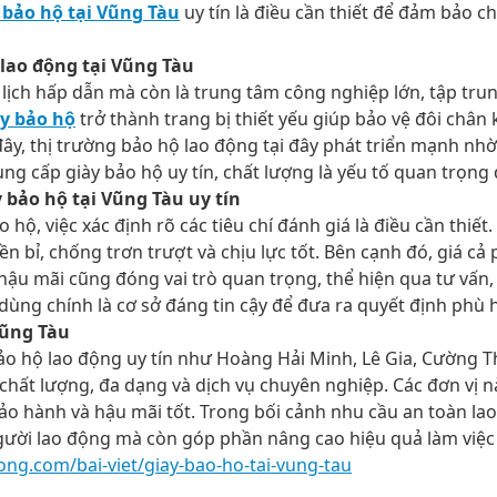
 bảo hộ tại Vũng Tàu
uy tín là điều cần thiết để đảm bảo ch
 lao động tại Vũng Tàu
 lịch hấp dẫn mà còn là trung tâm công nghiệp lớn, tập tr
ày bảo hộ
trở thành trang bị thiết yếu giúp bảo vệ đôi chân 
ây, thị trường bảo hộ lao động tại đây phát triển mạnh nh
ung cấp giày bảo hộ uy tín, chất lượng là yếu tố quan trọn
y bảo hộ tại Vũng Tàu uy tín
hộ, việc xác định rõ các tiêu chí đánh giá là điều cần thiết
n bỉ, chống trơn trượt và chịu lực tốt. Bên cạnh đó, giá cả p
ậu mãi cũng đóng vai trò quan trọng, thể hiện qua tư vấn, 
dùng chính là cơ sở đáng tin cậy để đưa ra quyết định phù 
Vũng Tàu
bảo hộ lao động uy tín như Hoàng Hải Minh, Lê Gia, Cường 
hất lượng, đa dạng và dịch vụ chuyên nghiệp. Các đơn vị n
 bảo hành và hậu mãi tốt. Trong bối cảnh nhu cầu an toàn la
gười lao động mà còn góp phần nâng cao hiệu quả làm việc 
ng.com/bai-viet/giay-bao-ho-tai-vung-tau