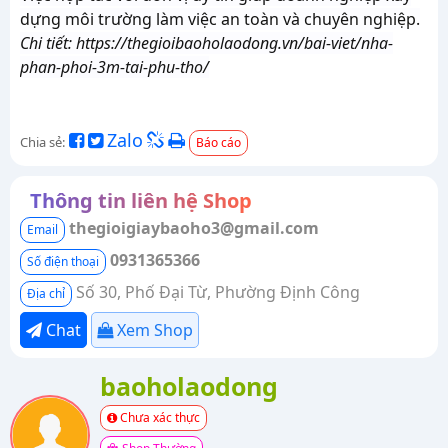
dựng môi trường làm việc an toàn và chuyên nghiệp.
Chi tiết: https://thegioibaoholaodong.vn/bai-viet/nha-
phan-phoi-3m-tai-phu-tho/
Zalo
Chia sẻ:
Báo cáo
Thông tin liên hệ Shop
thegioigiaybaoho3@gmail.com
Email
0931365366
Số điện thoại
Số 30, Phố Đại Từ, Phường Định Công
Địa chỉ
Chat
Xem Shop
baoholaodong
Chưa xác thực