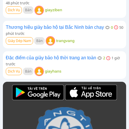
48 phút trước
Dịch Vụ
Bán
giayziben
Thương hiệu giày bảo hộ tại Bắc Ninh bán chạy
0
50
phút trước
Giày Dép Nam
Bán
trangvang
Đặc điểm của giày bảo hộ thời trang an toàn
2
1 giờ
trước
Dịch Vụ
Bán
giayhans