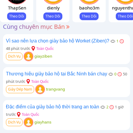
ThapSen
dienly
baoho3m
nguyenth
Cùng chuyên mục Bán
Vì sao nên lựa chọn giày bảo hộ Worket (Ziben)?
1
48 phút trước
Toàn Quốc
Dịch Vụ
giayziben
Thương hiệu giày bảo hộ tại Bắc Ninh bán chạy
0
50
phút trước
Toàn Quốc
Giày Dép Nam
trangvang
Đặc điểm của giày bảo hộ thời trang an toàn
2
1 giờ
trước
Toàn Quốc
Dịch Vụ
giayhans