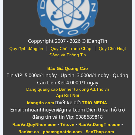
Coppyright 2007 - 2026 © iDangTin
|
|
Quy định đăng tin
Quy Chế Tranh Chấp
Quy Chế Hoạt
Động và Thông Tin
Báo Giá Quảng Cáo
Tin VIP: 5.000đ/1 ngày - Up tin: 3.000đ/1 ngày - Quảng
Cáo Liên Kết 4.000đ/1 ngày
Đăng quảng cáo Banner tự động Ad.Trio.vn
Api Kết Nối
thiết kế bởi
.
idangtin.com
TRIO MEDIA
Email: nhuanhhuyen@gmail.com Điện thoại hỗ trợ
đăng tin và tin Vip: 0988689818
-
-
-
RaoVatQuyNhon.com
Trio.vn
RaoVatDangTin.com
-
-
-
RaoVat.cc
phamngoctrio.com
SenThap.com