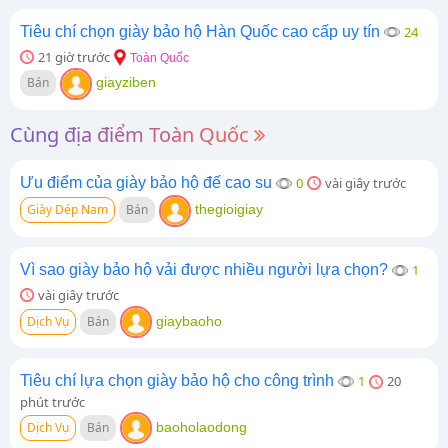
Tiêu chí chọn giày bảo hộ Hàn Quốc cao cấp uy tín
24
21 giờ trước
Toàn Quốc
Bán
giayziben
Cùng địa điểm Toàn Quốc
Ưu điểm của giày bảo hộ đế cao su
0
vài giây trước
Giày Dép Nam
Bán
thegioigiay
Vì sao giày bảo hộ vải được nhiều người lựa chọn?
1
vài giây trước
Dịch Vụ
Bán
giaybaoho
Tiêu chí lựa chọn giày bảo hộ cho công trình
1
20
phút trước
Dịch Vụ
Bán
baoholaodong