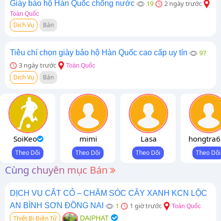
Giày bảo hộ Hàn Quốc chống nước
19
2 ngày trước
Toàn Quốc
Dịch Vụ
Bán
Tiêu chí chọn giày bảo hộ Hàn Quốc cao cấp uy tín
97
3 ngày trước
Toàn Quốc
Dịch Vụ
Bán
SoiKeo
mimi
Lasa
hongtra6
Cùng chuyên mục Bán
DỊCH VỤ CẮT CỎ – CHĂM SÓC CÂY XANH KCN LỘC
AN BÌNH SƠN ĐỒNG NAI
1
1 giờ trước
Toàn Quốc
Thiết Bị Điện Tử
DAIPHAT