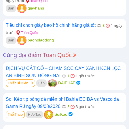
ngày trước
Toàn Quốc
Bán
giayhans
Tiêu chí chọn giày bảo hộ chính hãng giá tốt
8
1 ngày
trước
Toàn Quốc
Bán
baoholaodong
Cùng địa điểm Toàn Quốc
DỊCH VỤ CẮT CỎ – CHĂM SÓC CÂY XANH KCN LỘC
AN BÌNH SƠN ĐỒNG NAI
1
1 giờ trước
Thiết Bị Điện Tử
Bán
DAIPHAT
Soi Kèo tip bóng đá miễn phí Bahia EC BA vs Vasco da
Gama RJ ngày 09/08/2026
5
3 giờ trước
Thể Thao
Hợp Tác
SoiKeo