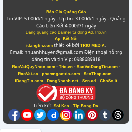
Báo Giá Quảng Cáo
Tin VIP: 5.000đ/1 ngày - Up tin: 3.000đ/1 ngày - Quảng
Cáo Liên Kết 4.000đ/1 ngày
Đăng quảng cáo Banner tự động Ad.Trio.vn
Api Kết Nối
thiết kế bởi
.
idangtin.com
TRIO MEDIA
Email: nhuanhhuyen@gmail.com Điện thoại hỗ trợ
đăng tin và tin Vip: 0988689818
-
-
-
RaoVatQuyNhon.com
Trio.vn
RaoVatDangTin.com
-
-
-
RaoVat.cc
phamngoctrio.com
SenThap.com
-
-
-
iDangTin.com
DangNhanh.net
Sen.ad
ChoSo.it
Liên kết:
-
Soi Keo
Tip Bong Da