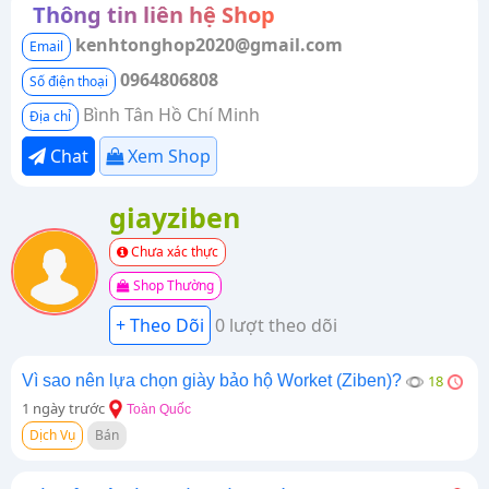
Thông tin liên hệ Shop
kenhtonghop2020@gmail.com
Email
0964806808
Số điện thoại
Bình Tân Hồ Chí Minh
Địa chỉ
Chat
Xem Shop
giayziben
Chưa xác thực
Shop Thường
0 lượt theo dõi
Vì sao nên lựa chọn giày bảo hộ Worket (Ziben)?
18
1 ngày trước
Toàn Quốc
Dịch Vụ
Bán