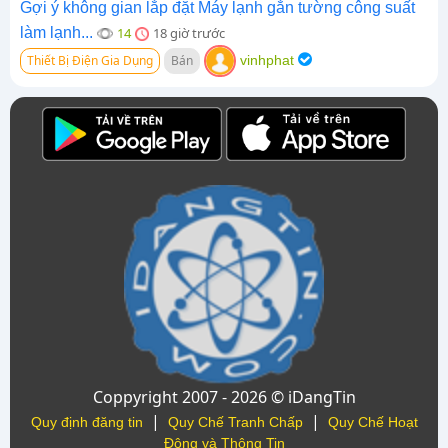
Gợi ý không gian lắp đặt Máy lạnh gắn tường công suất
làm lạnh...
14
18 giờ trước
Thiết Bị Điện Gia Dụng
Bán
vinhphat
Coppyright 2007 - 2026 © iDangTin
|
|
Quy định đăng tin
Quy Chế Tranh Chấp
Quy Chế Hoạt
Động và Thông Tin