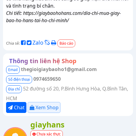
và tình trạng bí chân.
Chi tiết: https://giaybaohohans.com/dia-chi-mua-giay-
bao-ho-hans-tai-ho-chi-minh/
Zalo
Chia sẻ:
Báo cáo
Thông tin liên hệ Shop
thegioigiaybaoho1@gmail.com
Email
0974659650
Số điện thoại
52 đường số 20, P.Bình Hưng Hòa, Q.Bình Tân,
Địa chỉ
HCM
Chat
Xem Shop
giayhans
Chưa xác thực