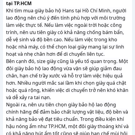
tại TP.HCM
Khi tìm mua giày bảo hộ Hans tại Hồ Chí Minh, người
lao động nên chú ý đến tính phù hợp với môi trường
làm việc thực tế. Nếu làm việc ngoài trời hoặc công
trình, nên ưu tiên giày có khả năng chống bám bẩn,
dễ vệ sinh và độ bền cao. Nếu làm việc trong kho
hoặc nhà máy, có thể chọn loại giày mang lại sự linh
hoạt và nhẹ chân hơn để di chuyển liên tục.
Bên cạnh đó, size giày cũng là yếu tố quan trọng. Một
đôi giày bảo hộ lao động vừa vặn sẽ giúp giảm đau
chân, hạn chế trầy xước và hỗ trợ làm việc hiệu quả
hơn. Nhiều người mắc sai lầm khi chọn giày quá chật
hoặc quá rộng, khiến việc di chuyển trở nên khó khăn
và dễ xảy ra tai nạn.
Ngoài ra, nên ưu tiên chọn giày bảo hộ lao động
chính hãng để đảm bảo chất lượng vật liệu, độ bền và
khả năng bảo vệ đạt tiêu chuẩn. Trong điều kiện khí
hậu nóng ẩm như TP.HCM, một đôi giày thoáng khí và
có khả năng hút ẩm tốt cũng sẽ giúp hạn chế mùi hôi