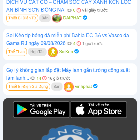
DỊCH VỤ CẮT CỎ – CHĂM SÓC CÂY XANH KCN LỘC
AN BÌNH SƠN ĐỒNG NAI
0
vài giây trước
Thiết Bị Điện Tử
Bán
DAIPHAT
Soi Kèo tip bóng đá miễn phí Bahia EC BA vs Vasco da
Gama RJ ngày 09/08/2026
4
1 giờ trước
Thể Thao
Hợp Tác
SoiKeo
Gợi ý không gian lắp đặt Máy lạnh gắn tường công suất
làm lạnh...
14
16 giờ trước
Thiết Bị Điện Gia Dụng
Bán
vinhphat