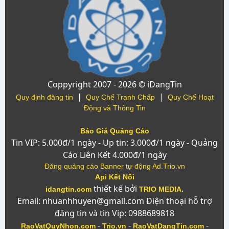
Coppyright 2007 - 2026 © iDangTin
|
|
Quy định đăng tin
Quy Chế Tranh Chấp
Quy Chế Hoạt
Động và Thông Tin
Báo Giá Quảng Cáo
Tin VIP: 5.000đ/1 ngày - Up tin: 3.000đ/1 ngày - Quảng
Cáo Liên Kết 4.000đ/1 ngày
Đăng quảng cáo Banner tự động Ad.Trio.vn
Api Kết Nối
thiết kế bởi
.
idangtin.com
TRIO MEDIA
Email: nhuanhhuyen@gmail.com Điện thoại hỗ trợ
đăng tin và tin Vip: 0988689818
-
-
-
RaoVatQuyNhon.com
Trio.vn
RaoVatDangTin.com