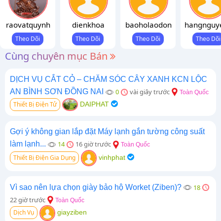
raovatquynh
dienkhoa
baoholaodon
hangnguy
Cùng chuyên mục Bán
DỊCH VỤ CẮT CỎ – CHĂM SÓC CÂY XANH KCN LỘC
AN BÌNH SƠN ĐỒNG NAI
0
vài giây trước
Toàn Quốc
Thiết Bị Điện Tử
DAIPHAT
Gợi ý không gian lắp đặt Máy lạnh gắn tường công suất
làm lạnh...
14
16 giờ trước
Toàn Quốc
Thiết Bị Điện Gia Dụng
vinhphat
Vì sao nên lựa chọn giày bảo hộ Worket (Ziben)?
18
22 giờ trước
Toàn Quốc
Dịch Vụ
giayziben