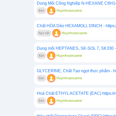
Dung Môi Công Nghiệp N-HEXANE C6H14 h
Bán
Huynhvancame
Chất HÓA Dẻo HEXAMOLL DINCH - https:/
Rao Vặt
Huynhvancame
Dung môi HEPTANES, SK-SOL 7, SK330 - h
Bán
Huynhvancame
GLYCERINE, Chất Tạo ngọt thực phẩm - ht
Bán
Huynhvancame
Hoá Chất ETHYL ACETATE (EAC) https:/m
Bán
Huynhvancame