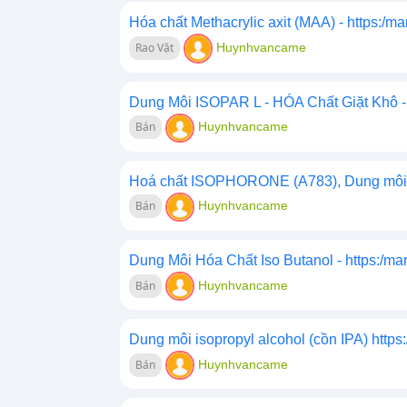
Hóa chất Methacrylic axit (MAA) - https:/m
Rao Vặt
Huynhvancame
Dung Môi ISOPAR L - HÓA Chất Giặt Khô - 
Bán
Huynhvancame
Hoá chất ISOPHORONE (A783), Dung môi c
Bán
Huynhvancame
Dung Môi Hóa Chất Iso Butanol - https:/ma
Bán
Huynhvancame
Dung môi isopropyl alcohol (cồn IPA) https
Bán
Huynhvancame