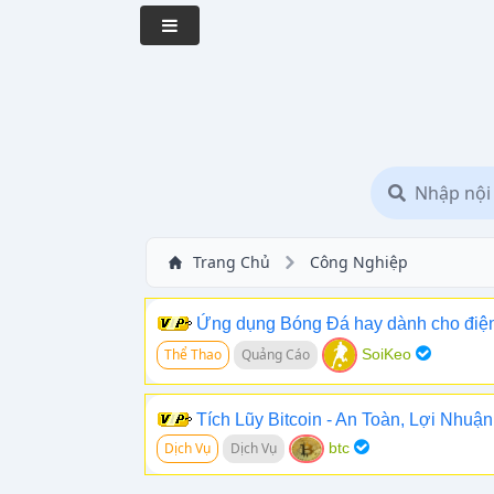
Trang Chủ
Công Nghiệp
Ứng dụng Bóng Đá hay dành cho điện 
Thể Thao
Quảng Cáo
SoiKeo
Tích Lũy Bitcoin - An Toàn, Lợi Nhu
Dịch Vụ
Dịch Vụ
btc