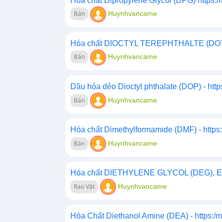
Hóa chất Dipropylene Glycol (DPG) https:
Bán
Huynhvancame
Hóa chất DIOCTYL TEREPHTHALTE (DOTP)
Bán
Huynhvancame
Dầu hóa dẻo Dioctyl phthalate (DOP) - htt
Bán
Huynhvancame
Hóa chất Dimethylformamide (DMF) - https
Bán
Huynhvancame
Hóa chất DIETHYLENE GLYCOL (DEG), Ethyl
Rao Vặt
Huynhvancame
Hóa Chất Diethanol Amine (DEA) - https:/