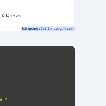
Thiết kế nhỏ gọn!
Đặt quảng cáo trên idangtin.com
g Tin