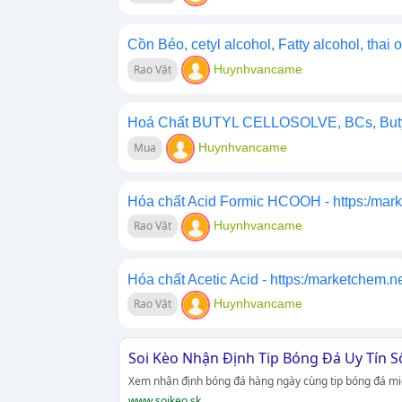
Cồn Béo, cetyl alcohol, Fatty alcohol, thai 
Rao Vặt
Huynhvancame
Hoá Chất BUTYL CELLOSOLVE, BCs, Butyl 
Mua
Huynhvancame
Hóa chất Acid Formic HCOOH - https:/mar
Rao Vặt
Huynhvancame
Hóa chất Acetic Acid - https:/marketchem.n
Rao Vặt
Huynhvancame
Soi Kèo Nhận Định Tip Bóng Đá Uy Tín S
Xem nhận định bóng đá hàng ngày cùng tip bóng đá miễn
www.soikeo.sk