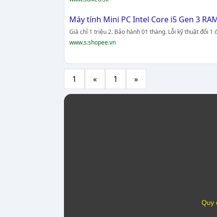
Máy tính Mini PC Intel Core i5 Gen 3 RA
Giá chỉ 1 triệu 2. Bảo hành 01 tháng. Lỗi kỹ thuật đổi 
www.s.shopee.vn
1
«
1
»
Quy 